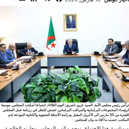
ترأّس رئيس مجلس الأمة, السيد عزوز ناصري, اليوم الثلاثاء, اجتماعا لمكتب المجلس, موسعا
لرؤساء المجموعات البرلمانية والمراقب البرلماني, خصص للنظر في رزنامة عمل المجلس
للفترة من 30 مارس الى 6 أبريل المقبل ودراسة الأسئلة الشفوية والكتابية المودعة لدى
المكتب, حسب ما أفاد به بيان للمجلس.
وبمناسبة هذا الاجتماع، توجه مكتب المجلس بتعازيه الخالصة