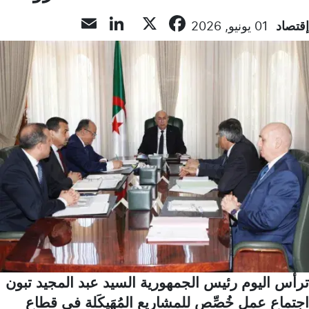
LinkedIn
Email
Facebook
X
إقتصاد
01 يونيو, 2026
ترأس اليوم رئيس الجمهورية السيد عبد المجيد تبون
اجتماع عمل خُصِّص للمشاريع المُهَيكَلة في قطاع