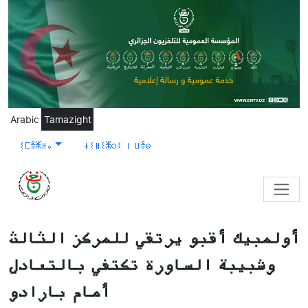
Skip to main content
Arabic
Tamazight
ⵉⵎⴻⵥⵍⴰ
ⵜⵉⵍⵉⵥⵔⵉ ⵏ ⵡⴻⴱ
أولمبيك أقبو يرتقي للمركز الثالث
وشبيبة الساورة تكتفي بالتعادل
أمام بارادو