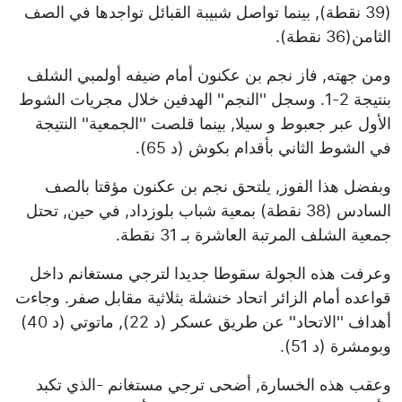
(39 نقطة), بينما تواصل شبيبة القبائل تواجدها في الصف
الثامن(36 نقطة).
ومن جهته, فاز نجم بن عكنون أمام ضيفه أولمبي الشلف
بنتيجة 2-1. وسجل ''النجم'' الهدفين خلال مجريات الشوط
الأول عبر جعبوط و سيلا, بينما قلصت ''الجمعية'' النتيجة
في الشوط الثاني بأقدام بكوش (د 65).
وبفضل هذا الفوز, يلتحق نجم بن عكنون مؤقتا بالصف
السادس (38 نقطة) بمعية شباب بلوزداد, في حين, تحتل
جمعية الشلف المرتبة العاشرة بـ 31 نقطة.
وعرفت هذه الجولة سقوطا جديدا لترجي مستغانم داخل
قواعده أمام الزائر اتحاد خنشلة بثلاثية مقابل صفر. وجاءت
أهداف ''الاتحاد'' عن طريق عسكر (د 22), ماتوتي (د 40)
وبومشرة (د 51).
وعقب هذه الخسارة, أضحى ترجي مستغانم -الذي تكبد