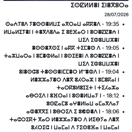
ⵉⵙⵇⵍⵍⴻⵏ ⵉⵏⴻⴳⵓⵔⴰ
28/07/2026
ⵙⴰⵄⵢⵓⴷ ⵢⴻⵙⵙⴻⵍⵡⵉ ⴰⴳⵔⴰⵡ ⴰⴽⴽⴻⴷ
-
19:35
ⵍⵡⴰⵍⵉⵢⴻⵏ ⵏ ⵜⴻⴳⴷⵓⴷⴰ ⵉ ⵓⴹⴼⴰⵔ ⵏ ⵓⵔⴻⵇⵇⴻⵄ ⵏ
ⵡⵉⴷ ⵉⵀⵓⵡⵡⵣⴻⵏ
ⴻⵙⵙⴻⵅⵙⵉ ⵏ ⴰⴽⴽ ⵜⵉⵎⴻⵙ ⴷ
-
19:05
ⵜⴰⵣⵡⴰⵔⴰ ⵏ ⵓⵎⴻⵀⵍⴰⵏ ⵏ ⵓⵙⵉⴹⴻⵏ ⴷ ⵓⵔⴻⵇⵇⴻⵄ ⵏ
ⵡⵉⴷ ⵉⵀⵓⵡⵡⵣⴻⵏ
ⵓⵏⴻⵙⵛⵓ ⵜⴻⵙⵙⴻⵏⵎⵎⴻⵔ ⵍⵯⴻⵀⴷ ⵏ
-
19:04
ⵍⴻⵣⵣⴰⵢⴻⵔ ⴷⴻⴳ ⵓⵃⵔⴰⵣ ⵏ ⵓⵎⵓⴽⴰⵏ ⵏ
ⵜⴰⵔⴽⵓⵍⵓⵊⵉⵜ ⵏ ⵜⵉⵃⴰⵣⴰ
ⴰⴱⵔⵉⴷ ⵏ ⵓⴼⵔⴰⵏ ⵏ ⵓⵙⴻⵍⵡⴰⵢ ⵏ
-
18:12
ⵓⵙⵇⴰⵎⵓ ⴰⵖⴻⵍⵏⴰⵡ ⴰⵎⴰⴳⴷⴰⵢ
ⴰⵀⴻⴳⴳⵉ ⵏ ⵓⴱⵔⵉⴷ ⵉ ⵓⵞⵀⴻⴷ ⵏ
-
18:06
ⵜⴰⵛⵔⵉⴽⵜ ⴳⴰⵔ ⵍⴻⵣⵣⴰⵢⴻⵔ ⴷ ⵍⵉⴱⵢⴰ ⴷⴻⴳ
ⵓⵃⵔⵉⵛ ⵏ ⵡⴰⵎⴰⵏ ⴷ ⵢⵉⵙⵓⴼⴰ ⵏ ⵡⴰⵎⴰⵏ