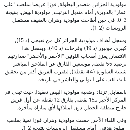
مولودية الجزائر, متصدر البطولة, فوزا عريضا بملعب "علي
عمار" بالدويرة, أمام متذيل الترتيب, مولودية البيض, بنتيجة
3-0, في حين أطاحت مولودية وهران بالضيف مستقبل
الرويسات (2-1).
وسجل أهداف مولودية الجزائر كل من نعيجي (د 15),
كيبري جونيور (د 19) وفرحات (د 40). وبفضل هذا
الانتصار, يعزز أصحاب اللونين "الأحمر والأخضر" صدارتهم
برصيد 55 نقطة, موسعين الفارق عن الملاحق المباشر
شبيبة الساورة (44 نقطة), ليقترب الفريق أكثر من تحقيق
ثالث لقب على التوالي والعاشر في تاريخه.
بالمقابل, تزداد وضعية مولودية البيض تعقيدا, حيث تبقى في
المركز الأخير بـ15 نقطة, بفارق 12 نقطة عن أول فريق
خارج منطقة الخطر, دون امتلاكها لأي مباراة متأخرة.
وفي اللقاء الآخر, حققت مولودية وهران فوزا ثمينا بملعب
"ميلود هدفي" أمام مستقبل الرويسات بنتيجة 2-1.