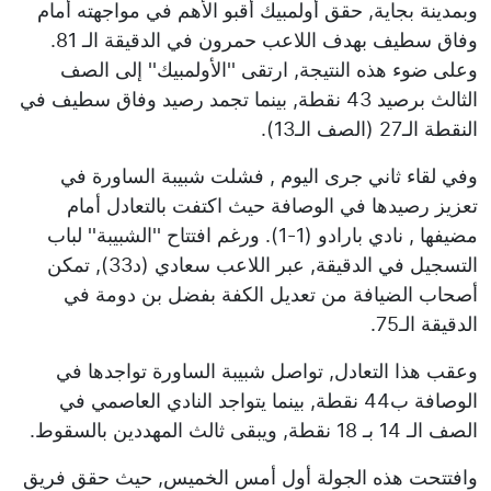
وبمدينة بجاية, حقق أولمبيك أقبو الأهم في مواجهته أمام
وفاق سطيف بهدف اللاعب حمرون في الدقيقة الـ 81.
وعلى ضوء هذه النتيجة, ارتقى ''الأولمبيك'' إلى الصف
الثالث برصيد 43 نقطة, بينما تجمد رصيد وفاق سطيف في
النقطة الـ27 (الصف الـ13).
وفي لقاء ثاني جرى اليوم , فشلت شبيبة الساورة في
تعزيز رصيدها في الوصافة حيث اكتفت بالتعادل أمام
مضيفها , نادي بارادو (1-1). ورغم افتتاح ''الشبيبة'' لباب
التسجيل في الدقيقة, عبر اللاعب سعادي (د33), تمكن
أصحاب الضيافة من تعديل الكفة بفضل بن دومة في
الدقيقة الـ75.
وعقب هذا التعادل, تواصل شبيبة الساورة تواجدها في
الوصافة ب44 نقطة, بينما يتواجد النادي العاصمي في
الصف الـ 14 بـ 18 نقطة, ويبقى ثالث المهددين بالسقوط.
وافتتحت هذه الجولة أول أمس الخميس, حيث حقق فريق