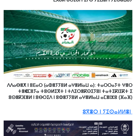
ⴷⴷⴰⴱⴻⵅ ⵏ ⵓⴹⴰⵔ (ⴰⵀⴻⵢⵢⵓⵍ ⴰⵖⴻⵍⵏⴰⵡ ⴰ): ⵜⴰⵔⵔⴰⵢⵜ ⵖⴻⵔ
ⵜⴻⵞⵎⵓⵢⴰ ⵜⵓⵙⵍⵉⴳⵜ ⵏ ⵜⴷⵉⵔⴻⴽⵙⵉⵢⵓⵏ ⵜⴰⵜⵉⴽⵏⵉⴽⵜ ⵉ
ⵓⵙⴻⴽⴼⴻⵍ ⵏ ⵓⴱⵔⵉⴷ ⵏ ⵓⵀⴻⵢⵢⵓⵍ ⴰⵖⴻⵍⵏⴰⵡ ⴰⵎⴻⵏⵣⵓ (ⴼⴰⴼ)
ⵓⴳⴻⵔ ⵏ ⵢⵉⵙⴰⵍⵍⴻⵏ