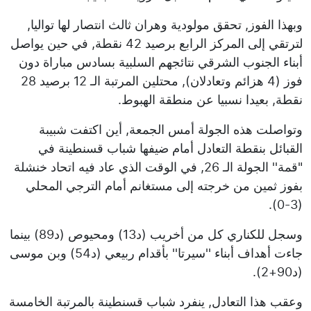
وبهذا الفوز, تحقق مولودية وهران ثالث انتصار لها تواليا,
لترتقي إلى المركز الرابع برصيد 42 نقطة, في حين يواصل
أبناء الجنوب الشرقي نتائجهم السلبية بسادس مباراة دون
فوز (4 هزائم وتعادلان), محتلين المرتبة الـ 12 برصيد 28
نقطة, بعيدا نسبيا عن منطقة الهبوط.
وتواصلت هذه الجولة أمس الجمعة, أين اكتفت شبيبة
القبائل بنقطة التعادل أمام ضيفها شباب قسنطينة في
"قمة'' الجولة الـ 26, في الوقت الذي عاد فيه اتحاد خنشلة
بفوز ثمين من خرجته إلى مستغانم أمام الترجي المحلي
(3-0).
وسجل للكناري كل من أخريب (د13) ومحيوص (د89) بينما
جاءت أهداف أبناء ''سيرتا'' بأقدام ربيعي (د54) وبن موسى
(د90+2).
وعقب هذا التعادل, ينفرد شباب قسنطينة بالمرتبة الخامسة