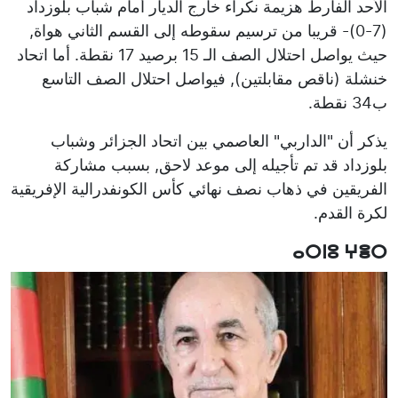
الأحد الفارط هزيمة نكراء خارج الديار أمام شباب بلوزداد
(7-0)- قريبا من ترسيم سقوطه إلى القسم الثاني هواة,
حيث يواصل احتلال الصف الـ 15 برصيد 17 نقطة. أما اتحاد
خنشلة (ناقص مقابلتين), فيواصل احتلال الصف التاسع
ب34 نقطة.
يذكر أن "الداربي" العاصمي بين اتحاد الجزائر وشباب
بلوزداد قد تم تأجيله إلى موعد لاحق, بسبب مشاركة
الفريقين في ذهاب نصف نهائي كأس الكونفدرالية الإفريقية
لكرة القدم.
ⴰⵔⵏⵓ ⵖⴻⵔ