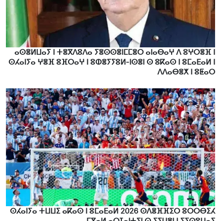
ⴰⵙⴻⵍⵡⴰⵢ ⵏ ⵜⴻⴳⴷⵓⴷⴰ ⵢⴻⵙⵙⴻⵏⵎⵎⴻⵔ ⴰⵏⴰⴱⴰⵖ ⴷ ⵓⵖⵔⴻⴼ ⵏ
ⵙⵃⴰⵏⵢⴰ ⵖⴻⴼ ⵓⴼⵔⴰⵖ ⵏ ⵓⵀⴻⵢⵢⵓⵍ-ⵏⵙⴻⵏ ⵙ ⵓⴽⴰⵙ ⵏ ⵓⵎⴰⴹⴰⵍ ⵏ
ⴷⴷⴰⴱⴻⵅ ⵏ ⵓⵟⴰⵔ
ⵙⵃⴰⵏⵢⴰ ⵜⵡⵡⵉ ⴰⴽⴰⵙ ⵏ ⵓⵎⴰⴹⴰⵍ 2026 ⵙⴷⴻⴼⴼⵉⵔ ⵓⵔⵔⴱⵉⵃ
ⵎⴳⴰⵍ ⴰⵔⵊⴰⵏⵜⵉⵏ ⵙ ⵢⵉⵡⴻⵏ ⵏ ⵢⵉⵙⵓⵡⴰⵢ