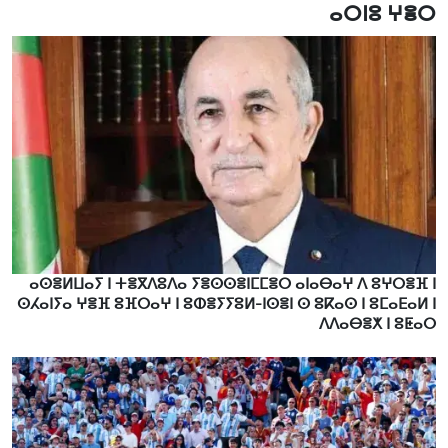
ⴰⵔⵏⵓ ⵖⴻⵔ
ⴰⵙⴻⵍⵡⴰⵢ ⵏ ⵜⴻⴳⴷⵓⴷⴰ ⵢⴻⵙⵙⴻⵏⵎⵎⴻⵔ ⴰⵏⴰⴱⴰⵖ ⴷ ⵓⵖⵔⴻⴼ ⵏ
ⵙⵃⴰⵏⵢⴰ ⵖⴻⴼ ⵓⴼⵔⴰⵖ ⵏ ⵓⵀⴻⵢⵢⵓⵍ-ⵏⵙⴻⵏ ⵙ ⵓⴽⴰⵙ ⵏ ⵓⵎⴰⴹⴰⵍ ⵏ
ⴷⴷⴰⴱⴻⵅ ⵏ ⵓⵟⴰⵔ