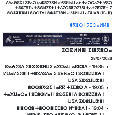
ⴷⴷⴰⴱⴻⵅ ⵏ ⵓⴹⴰⵔ (ⴰⵀⴻⵢⵢⵓⵍ ⴰⵖⴻⵍⵏⴰⵡ ⴰ): ⵜⴰⵔⵔⴰⵢⵜ ⵖⴻⵔ
ⵜⴻⵞⵎⵓⵢⴰ ⵜⵓⵙⵍⵉⴳⵜ ⵏ ⵜⴷⵉⵔⴻⴽⵙⵉⵢⵓⵏ ⵜⴰⵜⵉⴽⵏⵉⴽⵜ ⵉ
ⵓⵙⴻⴽⴼⴻⵍ ⵏ ⵓⴱⵔⵉⴷ ⵏ ⵓⵀⴻⵢⵢⵓⵍ ⴰⵖⴻⵍⵏⴰⵡ ⴰⵎⴻⵏⵣⵓ (ⴼⴰⴼ)
ⵓⴳⴻⵔ ⵏ ⵢⵉⵙⴰⵍⵍⴻⵏ
ⵉⵙⵇⵍⵍⴻⵏ ⵉⵏⴻⴳⵓⵔⴰ
28/07/2026
ⵙⴰⵄⵢⵓⴷ ⵢⴻⵙⵙⴻⵍⵡⵉ ⴰⴳⵔⴰⵡ ⴰⴽⴽⴻⴷ
-
19:35
ⵍⵡⴰⵍⵉⵢⴻⵏ ⵏ ⵜⴻⴳⴷⵓⴷⴰ ⵉ ⵓⴹⴼⴰⵔ ⵏ ⵓⵔⴻⵇⵇⴻⵄ ⵏ
ⵡⵉⴷ ⵉⵀⵓⵡⵡⵣⴻⵏ
ⴻⵙⵙⴻⵅⵙⵉ ⵏ ⴰⴽⴽ ⵜⵉⵎⴻⵙ ⴷ
-
19:05
ⵜⴰⵣⵡⴰⵔⴰ ⵏ ⵓⵎⴻⵀⵍⴰⵏ ⵏ ⵓⵙⵉⴹⴻⵏ ⴷ ⵓⵔⴻⵇⵇⴻⵄ ⵏ
ⵡⵉⴷ ⵉⵀⵓⵡⵡⵣⴻⵏ
ⵓⵏⴻⵙⵛⵓ ⵜⴻⵙⵙⴻⵏⵎⵎⴻⵔ ⵍⵯⴻⵀⴷ ⵏ
-
19:04