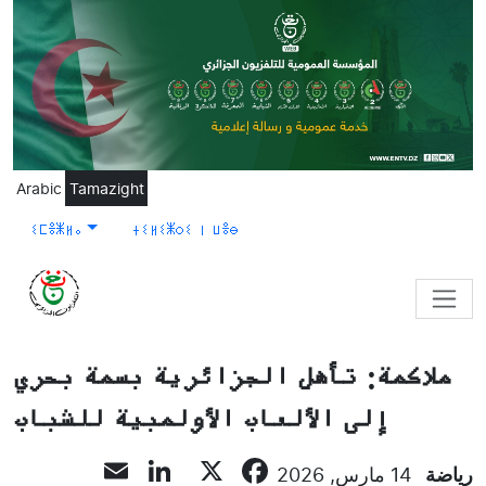
Skip to main content
Arabic
Tamazight
ⵉⵎⴻⵥⵍⴰ
ⵜⵉⵍⵉⵥⵔⵉ ⵏ ⵡⴻⴱ
ملاكمة: تأهل الجزائرية بسمة بحري
إلى الألعاب الأولمبية للشباب
LinkedIn
Email
Facebook
X
رياضة
14 مارس, 2026