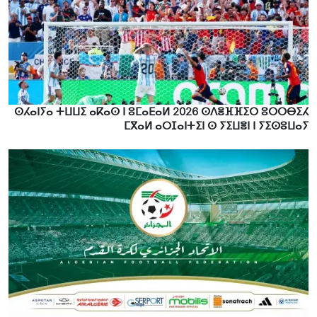
ⵙⵃⴰⵏⵢⴰ ⵜⵡⵡⵉ ⴰⴽⴰⵙ ⵏ ⵓⵎⴰⴹⴰⵍ 2026 ⵙⴷⴻⴼⴼⵉⵔ ⵓⵔⵔⴱⵉⵃ
ⵎⴳⴰⵍ ⴰⵔⵊⴰⵏⵜⵉⵏ ⵙ ⵢⵉⵡⴻⵏ ⵏ ⵢⵉⵙⵓⵡⴰⵢ