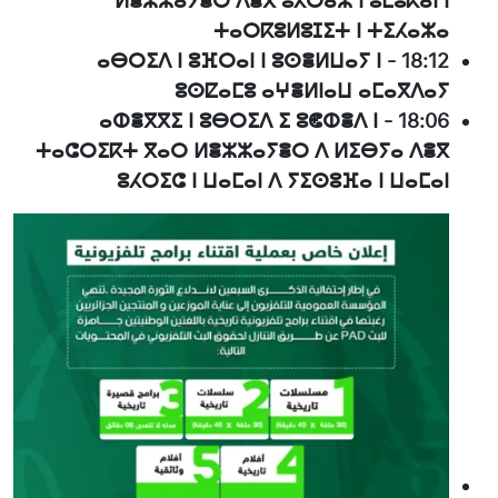
ⵍⴻⵣⵣⴰⵢⴻⵔ ⴷⴻⴳ ⵓⵃⵔⴰⵣ ⵏ ⵓⵎⵓⴽⴰⵏ ⵏ
ⵜⴰⵔⴽⵓⵍⵓⵊⵉⵜ ⵏ ⵜⵉⵃⴰⵣⴰ
ⴰⴱⵔⵉⴷ ⵏ ⵓⴼⵔⴰⵏ ⵏ ⵓⵙⴻⵍⵡⴰⵢ ⵏ
-
18:12
ⵓⵙⵇⴰⵎⵓ ⴰⵖⴻⵍⵏⴰⵡ ⴰⵎⴰⴳⴷⴰⵢ
ⴰⵀⴻⴳⴳⵉ ⵏ ⵓⴱⵔⵉⴷ ⵉ ⵓⵞⵀⴻⴷ ⵏ
-
18:06
ⵜⴰⵛⵔⵉⴽⵜ ⴳⴰⵔ ⵍⴻⵣⵣⴰⵢⴻⵔ ⴷ ⵍⵉⴱⵢⴰ ⴷⴻⴳ
ⵓⵃⵔⵉⵛ ⵏ ⵡⴰⵎⴰⵏ ⴷ ⵢⵉⵙⵓⴼⴰ ⵏ ⵡⴰⵎⴰⵏ