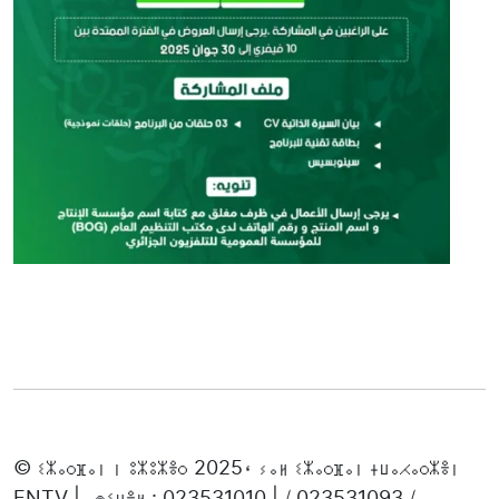
© ⵉⵣⴰⵔⴼⴰⵏ ⵏ ⵓⵣⵓⵣⴻⵔ 2025، ⵢⴰⵍ ⵉⵣⴰⵔⴼⴰⵏ ⵜⵡⴰⵃⴰⵔⵣⴻⵏ
ENTV | ⴰⵙⵉⵡⴻⵍ : 023531010 | / 023531093 /