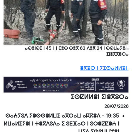
ⴰⵙⴻⵏⵙⵉ ⵏ 45 ⵏ ⵜⵎⴻⵙ ⵙⴻⴳ 63 ⴷⴻⴳ 24 ⵏ ⵙⵙⵡⴰⵢⴻⵄ
ⵉⵏⴻⴳⴳⵓⵔⴰ
ⵓⴳⴻⵔ ⵏ ⵢⵉⵙⴰⵍⵍⴻⵏ
ⵉⵙⵇⵍⵍⴻⵏ ⵉⵏⴻⴳⵓⵔⴰ
28/07/2026
ⵙⴰⵄⵢⵓⴷ ⵢⴻⵙⵙⴻⵍⵡⵉ ⴰⴳⵔⴰⵡ ⴰⴽⴽⴻⴷ
-
19:35
ⵍⵡⴰⵍⵉⵢⴻⵏ ⵏ ⵜⴻⴳⴷⵓⴷⴰ ⵉ ⵓⴹⴼⴰⵔ ⵏ ⵓⵔⴻⵇⵇⴻⵄ ⵏ
ⵡⵉⴷ ⵉⵀⵓⵡⵡⵣⴻⵏ