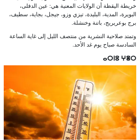
خريطة اليقظة أن الولايات المعنية هي: عين الدفلى،
البويرة، المدية، البليدة، تيزي وزو، جيجل، بجاية، سطيف،
برج بوعريريج، باتنة وخنشلة.
وتمتد صلاحية النشرية من منتصف الليل إلى غاية الساعة
السادسة صباح يوم غد الأحد.
ⴰⵔⵏⵓ ⵖⴻⵔ