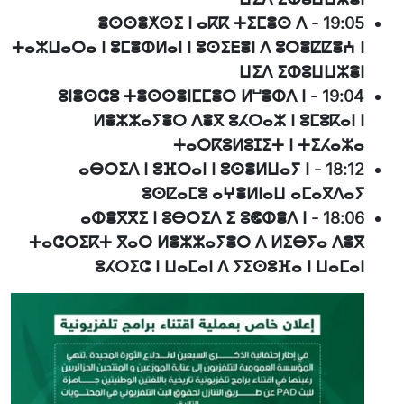
ⴻⵙⵙⴻⵅⵙⵉ ⵏ ⴰⴽⴽ ⵜⵉⵎⴻⵙ ⴷ
-
19:05
ⵜⴰⵣⵡⴰⵔⴰ ⵏ ⵓⵎⴻⵀⵍⴰⵏ ⵏ ⵓⵙⵉⴹⴻⵏ ⴷ ⵓⵔⴻⵇⵇⴻⵄ ⵏ
ⵡⵉⴷ ⵉⵀⵓⵡⵡⵣⴻⵏ
ⵓⵏⴻⵙⵛⵓ ⵜⴻⵙⵙⴻⵏⵎⵎⴻⵔ ⵍⵯⴻⵀⴷ ⵏ
-
19:04
ⵍⴻⵣⵣⴰⵢⴻⵔ ⴷⴻⴳ ⵓⵃⵔⴰⵣ ⵏ ⵓⵎⵓⴽⴰⵏ ⵏ
ⵜⴰⵔⴽⵓⵍⵓⵊⵉⵜ ⵏ ⵜⵉⵃⴰⵣⴰ
ⴰⴱⵔⵉⴷ ⵏ ⵓⴼⵔⴰⵏ ⵏ ⵓⵙⴻⵍⵡⴰⵢ ⵏ
-
18:12
ⵓⵙⵇⴰⵎⵓ ⴰⵖⴻⵍⵏⴰⵡ ⴰⵎⴰⴳⴷⴰⵢ
ⴰⵀⴻⴳⴳⵉ ⵏ ⵓⴱⵔⵉⴷ ⵉ ⵓⵞⵀⴻⴷ ⵏ
-
18:06
ⵜⴰⵛⵔⵉⴽⵜ ⴳⴰⵔ ⵍⴻⵣⵣⴰⵢⴻⵔ ⴷ ⵍⵉⴱⵢⴰ ⴷⴻⴳ
ⵓⵃⵔⵉⵛ ⵏ ⵡⴰⵎⴰⵏ ⴷ ⵢⵉⵙⵓⴼⴰ ⵏ ⵡⴰⵎⴰⵏ