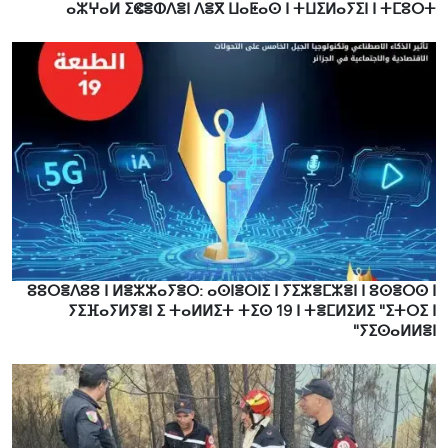
ⴰⵣⵖⴰⵍ ⵉⵞⴻⵀⴷⴻⵏ ⴷⴻⴳ ⵡⴰⵟⴰⵙ ⵏ ⵜⵡⵉⵍⴰⵢⵉⵏ ⵏ ⵜⵎⵓⵔⵜ
ⵓⵓⵔⴻⴷⵓⵓ ⵏ ⵍⴻⵣⵣⴰⵢⴻⵔ: ⴰⵙⵏⴻⵔⵏⵉ ⵏ ⵢⵉⵣⴻⵎⵣⴻⵏ ⵏ ⵓⵙⴻⵔⵙ ⵏ
ⵢⵉⴼⴰⵢⵍⵢⴻⵏ ⵉ ⵜⴰⵍⵍⵉⵜ ⵜⵉⵙ 19 ⵏ ⵜⴻⵎⵍⵉⵍⵉ "ⵉⵜⵔⵉ ⵏ
ⵢⵉⵙⴰⵍⵍⴻⵏ"