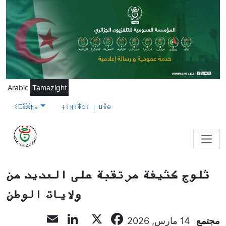
Skip to main content
Arabic
Tamazight
ⵉⵎⴻⵥⵍⴰ
ⵜⵉⵍⵉⵥⵔⵉ ⵏ ⵡⴻⴱ
ثلوج كثيفة مرتقبة على العديد من
ولايات الوطن
LinkedIn
Email
Facebook
X
مجتمع
14 مارس, 2026