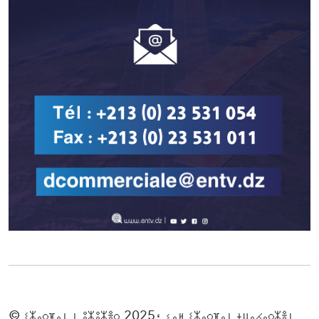
© ⵉⵣⴰⵔⴼⴰⵏ ⵏ ⵓⵣⵓⵣⴻⵔ 2025، ⵢⴰⵍ ⵉⵣⴰⵔⴼⴰⵏ ⵜⵡⴰⵃⴰⵔⵣⴻⵏ