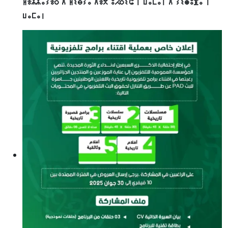
ⵍⴻⵣⵣⴰⵢⴻⵔ ⴷ ⵍⵉⴱⵢⴰ ⴷⴻⴳ ⵓⵃⵔⵉⵛ ⵏ ⵡⴰⵎⴰⵏ ⴷ ⵢⵉⵙⵓⴼⴰ ⵏ
ⵡⴰⵎⴰⵏ