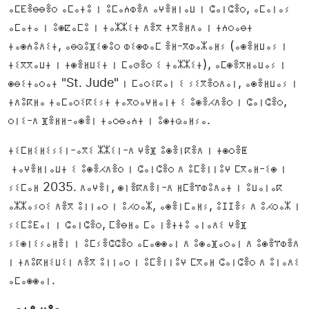
ⴰⵎⴹⴻⴱⴱⴻⵔ ⴰⵎⴰⵜⵓ ⵏ ⵓⵎⴰⵄⵀⴻⴷ ⴰⵖⴻⵍⵏⴰⵡ ⵏ ⵛⴰⵏⵛⴻⵔ, ⴰⵎⴰⵏⴰⵢ
ⴰⵎⴰⵜⴰ ⵏ ⵓⵙⵇⴰⵎⵓ ⵏ ⵜⴰⵣⵣⵉⵜ ⴷⴻⴳ ⵜⴳⴻⵍⴷⴰ ⵏ ⵜⵄⵔⴰⴱⵜ
ⵜⴰⵙⵄⵓⴷⵉⵜ, ⴰⴱⵕⵓⴼⵉⵙⵓⵔ ⵀⵉⵙⵀⴰⵎ ⴻⵍ-ⴳⵀⴰⵣⴰⵍⵢ (ⴰⵙⴻⵍⵡⴰⵢ ⵏ
ⵜⵉⴳⴳⴰⵡⵜ ⵏ ⵜⵙⴻⵍⵡⵉⵜ ⵏ ⵎⴰⵚⴻⵔ ⵉ ⵜⴰⵣⵣⵉⵜ), ⴰⵎⵙⴻⴳⵍⴰⵡⴰⵢ ⵏ
ⵙⴱⵉⵜⴰⵔⴰⵜ "St. Jude" ⵏ ⵎⴰⵔⵉⴽⴰⵏ ⵉ ⵢⵉⴳⴻⵔⴷⴰⵏ, ⴰⵙⴻⵍⵡⴰⵢ ⵏ
ⵜⴷⵓⴽⵍⴰ ⵜⴰⵎⴰⵔⵉⴽⵉⵢⵜ ⵜⴰⴳⵔⴰⵖⵍⴰⵏⵜ ⵉ ⵓⵙⴻⵃⴷⴻⵔ ⵏ ⵛⴰⵏⵛⴻⵔ,
ⵔⵏⵉ-ⴷ ⴼⴻⵍⵍ-ⴰⵙⴻⵏ ⵜⴰⵔⴱⴰⵄⵜ ⵏ ⵓⵙⵜⵕⴰⵍⵢⴰ.
ⵜⵉⵎⵍⵉⵍⵉⵢⵉⵏ-ⴰⴳⵉ ⵣⵣⵉⵏ-ⴷ ⵖⴻⴼ ⵓⵙⴻⵏⴽⴻⴷ ⵏ ⵜⵙⵔⴻⵟ
ⵜⴰⵖⴻⵍⵏⴰⵡⵜ ⵉ ⵓⵙⴻⵃⴷⴻⵔ ⵏ ⵛⴰⵏⵛⴻⵔ ⴷ ⵓⵎⴻⵏⵏⵓⵖ ⵎⴳⴰⵍ-ⵉⵙ ⵏ
ⵢⵉⵎⴰⵍ 2035. ⴷⴰⵖⴻⵏ, ⵙⵏⴻⴽⴷⴻⵏ-ⴷ ⵍⵎⴻⴶⵀⵓⴷⴰⵜ ⵏ ⵓⵡⴰⵏⴰⴽ
ⴰⵣⵣⴰⵢⵔⵉ ⴷⴻⴳ ⵓⵏⵏⴰⵔ ⵏ ⵓⵃⵔⴰⵣ, ⴰⵙⴻⵏⵎⴰⵍⵢ, ⵓⵊⵊⴻⵢ ⴷ ⵓⵃⵔⴰⵣ ⵏ
ⵢⵉⵎⵓⴹⴰⵏ ⵏ ⵛⴰⵏⵛⴻⵔ, ⵎⴻⴱⵍⴰ ⵎⴰ ⵏⴻⵜⵜⵓ ⴰⵏⴰⴷⵉ ⵖⴻⴼ
ⵢⵉⵙⵏⵉⵢⴰⵍⴻⵏ ⵏ ⵓⵎⵢⴻⵛⵛⴻⵔ ⴰⵎⴰⵙⵙⴰⵏ ⴷ ⵓⵙⴰⴼⴰⵔⴰⵏ ⴷ ⵓⵙⴻⴶⵀⴻⴷ
ⵏ ⵜⴷⵓⴽⵍⵉⵡⵉⵏ ⴷⴻⴳ ⵓⵏⵏⴰⵔ ⵏ ⵓⵎⴻⵏⵏⵓⵖ ⵎⴳⴰⵍ ⵛⴰⵏⵛⴻⵔ ⴷ ⵓⵏⴰⴷⵉ
ⴰⵎⴰⵙⵙⴰⵏ.