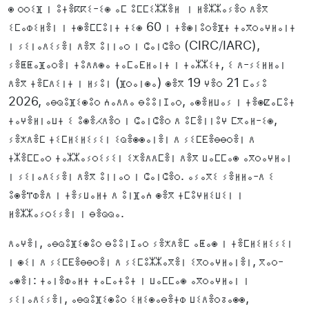
ⵙ ⵔⵔⵉⴼ ⵏ ⵓⵜⴻⴽⴽⵉ-ⵉⵙ ⴰⵎ ⵓⵎⵎⵉⵣⵣⴻⵍ ⵏ ⵍⴻⵣⵣⴰⵢⴻⵔ ⴷⴻⴳ
ⵉⵎⴰⵀⵉⵍⴻⵏ ⵏ ⵜⵙⴻⵎⵎⵓⵏⵜ ⵜⵉⵙ 60 ⵏ ⵜⴻⵙⵏⵓⵔⴻⴼⵜ ⵜⴰⴳⵔⴰⵖⵍⴰⵏⵜ
ⵏ ⵢⵉⵏⴰⴷⵉⵢⴻⵏ ⴷⴻⴳ ⵓⵏⵏⴰⵔ ⵏ ⵛⴰⵏⵛⴻⵔ (CIRC/IARC),
ⵢⴻⵟⵟⴰⴼⴰⵔⴻⵏ ⵜⵓⴷⴷⵙⴰ ⵜⴰⵎⴰⴹⵍⴰⵏⵜ ⵏ ⵜⴰⵣⵣⵉⵜ, ⵉ ⴷ-ⵢⵉⵍⵍⴰⵏ
ⴷⴻⴳ ⵜⴻⵎⴷⵉⵏⵜ ⵏ ⵍⵢⵓⵏ (ⴼⵔⴰⵏⵙⴰ) ⵙⴻⴳ 19 ⵖⴻⵔ 21 ⵎⴰⵢⵓ
2026, ⴰⴱⵕⵓⴼⵉⵙⵓⵔ ⵄⴰⴷⴷⴰ ⴱⵓⵓⵏⵊⴰⵔ, ⴰⵙⴻⵍⵡⴰⵢ ⵏ ⵜⴻⵙⵇⴰⵎⵓⵜ
ⵜⴰⵖⴻⵍⵏⴰⵡⵜ ⵉ ⵓⵙⴻⵃⴷⴻⵔ ⵏ ⵛⴰⵏⵛⴻⵔ ⴷ ⵓⵎⴻⵏⵏⵓⵖ ⵎⴳⴰⵍ-ⵉⵙ,
ⵢⴻⵅⴷⴻⵎ ⵜⵉⵎⵍⵉⵍⵉⵢⵉⵏ ⵉⵕⴻⵙⵙⴰⵏⴻⵏ ⴷ ⵢⵉⵎⴹⴻⴱⴱⵔⴻⵏ ⴷ
ⵜⵣⴻⵎⵎⴰⵔ ⵜⴰⵣⵣⴰⵢⵔⵉⵢⵉⵏ ⵉⵅⴻⴷⴷⵎⴻⵏ ⴷⴻⴳ ⵡⴰⵎⵎⴰⵙ ⴰⴳⵔⴰⵖⵍⴰⵏ
ⵏ ⵢⵉⵏⴰⴷⵉⵢⴻⵏ ⴷⴻⴳ ⵓⵏⵏⴰⵔ ⵏ ⵛⴰⵏⵛⴻⵔ. ⴰⵢⴰⴳⵉ ⵢⴻⵍⵍⴰ-ⴷ ⵉ
ⵓⵙⴻⴶⵀⴻⴷ ⵏ ⵜⴻⵢⵡⴰⵍⵜ ⴷ ⵓⵏⴼⴰⵄ ⵙⴻⴳ ⵜⵎⵓⵖⵍⵉⵡⵉⵏ ⵏ
ⵍⴻⵣⵣⴰⵢⵔⵉⵢⴻⵏ ⵏ ⴱⴻⵕⵕⴰ.
ⴷⴰⵖⴻⵏ, ⴰⴱⵕⵓⴼⵉⵙⵓⵔ ⴱⵓⵓⵏⵊⴰⵔ ⵢⴻⵅⴷⴻⵎ ⴰⵟⴰⵙ ⵏ ⵜⴻⵎⵍⵉⵍⵉⵢⵉⵏ
ⵏ ⵙⵉⵏ ⴷ ⵢⵉⵎⴹⴻⴱⴱⵔⴻⵏ ⴷ ⵢⵉⵎⵓⵣⵣⴰⴳⴻⵏ ⵉⴳⵔⴰⵖⵍⴰⵏⴻⵏ, ⴳⴰⵔ-
ⴰⵙⴻⵏ: ⵜⴰⵏⴻⵀⴰⵍⵜ ⵜⴰⵎⴰⵜⵓⵜ ⵏ ⵡⴰⵎⵎⴰⵙ ⴰⴳⵔⴰⵖⵍⴰⵏ ⵏ
ⵢⵉⵏⴰⴷⵉⵢⴻⵏ, ⴰⴱⵕⵓⴼⵉⵙⵓⵔ ⵉⵍⵉⵙⴰⴱⴻⵜⵀ ⵡⵉⴷⴻⵔⵒⴰⵙⵙ,