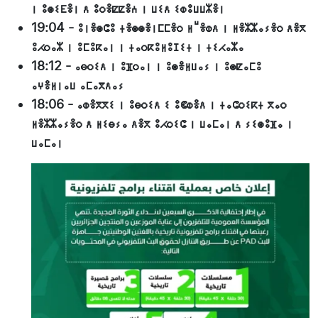
ⵏ ⵓⵙⵉⴹⴻⵏ ⴷ ⵓⵔⴻⵇⵇⴻⵄ ⵏ ⵡⵉⴷ ⵉⵀⵓⵡⵡⵣⴻⵏ
19:04
-
ⵓⵏⴻⵙⵛⵓ ⵜⴻⵙⵙⴻⵏⵎⵎⴻⵔ ⵍⵯⴻⵀⴷ ⵏ ⵍⴻⵣⵣⴰⵢⴻⵔ ⴷⴻⴳ
ⵓⵃⵔⴰⵣ ⵏ ⵓⵎⵓⴽⴰⵏ ⵏ ⵜⴰⵔⴽⵓⵍⵓⵊⵉⵜ ⵏ ⵜⵉⵃⴰⵣⴰ
18:12
-
ⴰⴱⵔⵉⴷ ⵏ ⵓⴼⵔⴰⵏ ⵏ ⵓⵙⴻⵍⵡⴰⵢ ⵏ ⵓⵙⵇⴰⵎⵓ
ⴰⵖⴻⵍⵏⴰⵡ ⴰⵎⴰⴳⴷⴰⵢ
18:06
-
ⴰⵀⴻⴳⴳⵉ ⵏ ⵓⴱⵔⵉⴷ ⵉ ⵓⵞⵀⴻⴷ ⵏ ⵜⴰⵛⵔⵉⴽⵜ ⴳⴰⵔ
ⵍⴻⵣⵣⴰⵢⴻⵔ ⴷ ⵍⵉⴱⵢⴰ ⴷⴻⴳ ⵓⵃⵔⵉⵛ ⵏ ⵡⴰⵎⴰⵏ ⴷ ⵢⵉⵙⵓⴼⴰ ⵏ
ⵡⴰⵎⴰⵏ