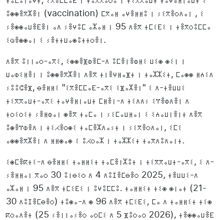
ⵓⵙⵙⴻⴳⵣⴻⵏ (vaccination) ⵎⴳⴰⵍ ⴰⵖⴻⵍⵍⵓ ⵏ ⵢⵉⴳⴻⵔⴷⴰⵏ , ⵉ
ⵢⴻⵙⵙⴰⵡⴻⴹⴻⵏ ⴰⴷ ⵢⴻⵖⵓⵎ ⴰⵣⴰⵍ ⵏ 95 ⴷⴻⴳ ⵜⵎⵉⴹⵉ ⵏ ⵜⴻⴳⵔⵓⵎⵎⴰ
ⵉⵕⴻⵙⵙⴰⵏ ⵉ ⵢⴻⵜⵜⵡⴰⵙⵓⵜⵜⵔⴻⵏ.
ⴷⴻⴳ ⵓⵏⵏⴰⵔ-ⴰⴳⵉ, ⵉⵙⵙⴻⴼⵀⴻⵎ-ⴷ ⵓⵎⴻⵏⴻⵀⵍⵉ ⵡⵉⵙ ⵙⵉⵏ ⵏ
ⵡⴰⵀⵉⵍⴻⵏ ⵏ ⵓⵙⵙⴻⴳⵣⴻⵏ ⴷⴻⴳ ⵜⵏⴻⵖⵍⴰⴼⵜ ⵏ ⵜⴰⵣⵣⵉⵜ, ⵎⴰⵙⵙ ⵍⵄⵉⴷ
ⵢⵓⵓⵛⴻⴼ, ⴱⴻⵍⵍⵉ "ⵉⴳⴻⵎⵎⴰⴹ-ⴰⴳⵉ ⵉⴼⴰⵣⴻⵏ" ⵉ ⴷ-ⵜⴻⵡⵡⵉ
ⵜⵉⴳⴳⴰⵡⵜ-ⴰⴳⵉ ⵜⴰⵖⴻⵍⵏⴰⵡⵜ ⵎⵍⴻⵏ-ⴷ ⵜⵉⴷⴷⵢ ⵉⴶⴻⵀⴷⴻⵏ ⴷ
ⵜⵔⵉⵔⵉⵜ ⵢⴻⵍⵀⴰⵏ ⵙⴻⴳ ⵜⴰⵎⴰ ⵏ ⵢⵉⵎⴰⵡⵍⴰⵏ ⵉ ⵉⵄⴰⵡⵏⴻⵏⵜ ⴷⴻⴳ
ⵓⵙⴻⴶⵀⴻⴷ ⵏ ⵜⵉⵃⴻⵔⵙⵉ ⵜⴰⵎⴻⵣⴷⴰⵢⵜ ⵏ ⵢⵉⴳⴻⵔⴷⴰⵏ, ⵉⵎⵉ
ⴰⵙⵙⴻⴳⵣⴻⵏ ⴷ ⵍⵍⵙⴰⵙ ⵉ ⵓⵃⵔⴰⵣ ⵏ ⵜⴰⵣⵣⵉⵜ ⵜⴰⴳⴷⵓⴷⴰⵏⵜ.
ⵉⵙⵎⴻⴽⵜⵉ-ⴷ ⴱⴻⵍⵍⵉ ⵜⴰⵍⵍⵉⵜ ⵜⴰⵎⴻⵏⵣⵓⵜ ⵏ ⵜⵉⴳⴳⴰⵡⵜ-ⴰⴳⵉ, ⵉ ⴷ-
ⵢⴻⵍⵍⴰⵏ ⴳⴰⵔ 30 ⵓⵏⴱⵉⵔ ⴷ 4 ⴷⵓⵊⴻⵎⴱⴻⵔ 2025, ⵜⴻⵡⵡⵉ-ⴷ
ⴰⵣⴰⵍ ⵏ 95 ⴷⴻⴳ ⵜⵎⵉⴹⵉ ⵏ ⵓⵖⵓⵎⵎⵓ. ⵜⴰⵍⵍⵉⵜ ⵜⵉⵙ ⵙⵏⴰⵜ (21-
30 ⴷⵓⵊⴻⵎⴱⴻⵔ) ⵜⵓⵙⴰ-ⴷ ⵙ 96 ⴷⴻⴳ ⵜⵎⵉⴹⵉ, ⵎⴰ ⴷ ⵜⴰⵍⵍⵉⵜ ⵜⵉⵙ
ⴽⵔⴰⴷⴻⵜ (25 ⵢⴻⵏⵏⴰⵢⴻⵔ ⴰⵔⵎⵉ ⴷ 5 ⴼⵓⵔⴰⵔ 2026), ⵜⴻⵙⵙⴰⵡⴻⴹ