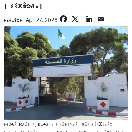
ⵏ ⵢⵉⴳⴻⵔⴷⴰⵏ
Facebook
X
LinkedIn
Email
ⵜⴰⵣⵎⴻⵔⵜ
Apr 27, 2026
ⵜⵜⵓⵙⴻⵏⴽⴷⴻⵏ-ⴷ, ⵡⴰⵙⵙ-ⴰ ⵏ ⵍⴻⵜⵏⵉⵢⴻⵏ ⴷⴻⴳ ⵍⴻⵣⵣⴰⵢⴻⵔ
ⵜⴰⵎⴰⵏⴰⵖⵜ, ⵉⴳⴻⵎⵎⴰⴹ ⵏ ⵜⴰⴳⴳⴰⵔⴰ ⵏ ⵜⵉⴳⴳⴰⵡⵜ ⵜⴰⵖⴻⵍⵏⴰⵡⵜ ⵉ