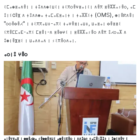
ⵉⵎⴰⵙⵍⴰⴷⴻⵏ ⵏ ⵜⵓⴷⴷⵙⵉⵡⵉⵏ ⵜⵉⴳⵔⴻⵖⵍⴰⵏⵉⵏ ⴷⴻⴳ ⵍⴻⵣⵣⴰⵢⴻⵔ, ⴰⵎ
ⵓⵏⵉⵛⴻⴼ ⴷ ⵜⵓⴷⴷⵙⴰ ⵜⴰⵎⴰⴹⵍⴰⵏⵜ ⵏ ⵜⴰⵣⵣⵉⵜ (OMS), ⵙⵏⴻⴽⴷⴻⵏ
"ⵔⵔⴻⴱⴻⵃ" ⵏ ⵜⵉⴳⴳⴰⵡⵜ-ⴰⴳⵉ ⵜⴰⵖⴻⵍⵏⴰⵡⵜ, ⵡⴰⵍⴰⵏ ⴱⴻⵍⵍⵉ
ⵉⴳⴻⵎⵎⴰⴹ-ⴰⴳⵉ ⵎⵍⴻⵏ-ⴷ ⵍⴻⴱⵖⵉ ⵏ ⵍⴻⵣⵣⴰⵢⴻⵔ ⴷⴻⴳ ⵓⵃⵔⴰⵣ ⴷ
ⵓⵙⵏⴻⴼⵍⵉ ⵏ ⵡⴰⴷⴷⴰⴷ ⵏ ⵢⵉⴳⴻⵔⴷⴰⵏ.
ⴰⵔⵏⵓ ⵖⴻⵔ
ⴰⵏⴻⵖⵍⴰⴼ ⵏ ⵙⵙⴻⵃⵀⴰ ⵢⴻⵙⵙⴻⵍⵡⵉ ⴰⵙⴻⵏⴽⴻⵔ ⵏ ⴷⴷⵓⵕⵜ ⵜⴰⵎⴻⵏⵣⵓⵜ ⵏ ⵓⵙⵉⵍⴻⵖ ⵉ