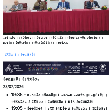
ⴰⵙⴻⵏⴽⴻⵔ ⵏ ⵢⵉⵎⴻⵀⵍⴰⵏ ⵏ ⵓⵙⴰⵢⴰⵙ ⵏ ⵜⴻⵎⵏⴰⴹⵜ ⵏ ⵜⴻⴼⵔⵉⵇⵜ ⵖⴻⴼ ⵡⴻⵙⵏⴻⵔⵏⵉ ⵏ
ⵡⴰⵀⵉⵍ ⵏ ⵓⵙⴻⴽⴼⴻⵍ ⵏ ⵜⵜⴻⴽⵏⵓⵍⵓⵊⵉⵢⵉⵏ ⵏ ⵙⵙⴻⵃⵃⴰ
ⵓⴳⴻⵔ ⵏ ⵢⵉⵙⴰⵍⵍⴻⵏ
ⵉⵙⵇⵍⵍⴻⵏ ⵉⵏⴻⴳⵓⵔⴰ
28/07/2026
19:35
-
ⵙⴰⵄⵢⵓⴷ ⵢⴻⵙⵙⴻⵍⵡⵉ ⴰⴳⵔⴰⵡ ⴰⴽⴽⴻⴷ ⵍⵡⴰⵍⵉⵢⴻⵏ ⵏ
ⵜⴻⴳⴷⵓⴷⴰ ⵉ ⵓⴹⴼⴰⵔ ⵏ ⵓⵔⴻⵇⵇⴻⵄ ⵏ ⵡⵉⴷ ⵉⵀⵓⵡⵡⵣⴻⵏ
19:05
-
ⴻⵙⵙⴻⵅⵙⵉ ⵏ ⴰⴽⴽ ⵜⵉⵎⴻⵙ ⴷ ⵜⴰⵣⵡⴰⵔⴰ ⵏ ⵓⵎⴻⵀⵍⴰⵏ