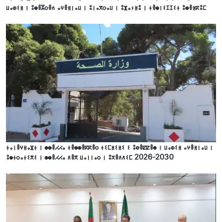
ⵡⴰⵀⵉⵍ ⵏ ⵓⵙⴻⵣⵔⴻⵄ ⴰⵖⴻⵍⵏⴰⵡ ⵏ ⵓⵏⴰⴳⵔⴰⵡ ⵏ ⵓⴼⴰⵢⵍⵓ ⵏ ⵜⴻⵙⵏⵉⵊⵊⵉⵜ ⵓⵙⴻⵍⴽⵓⵎ
ⵜⴰⵏⴻⵖⵍⴰⴼⵜ ⵏ ⵙⵙⴻⵃⵃⴰ ⵜⴻⵙⵙⴻⴽⴽⴻⵔ ⵜⵉⵎⵍⵉⵍⵉ ⵉ ⵓⴱⴻⵇⵇⴻⵙ ⵏ ⵡⴰⵀⵉⵍ ⴰⵖⴻⵍⵏⴰⵡ ⵏ
ⵓⵙⵜⵔⴰⵜⵉⴳⵉ ⵏ ⵙⵙⴻⵃⵃⴰ ⴷⴻⴳ ⵡⴰⵏⵏⴰⵔ ⵏ ⵓⵅⴻⴷⴷⵉⵎ 2026-2030