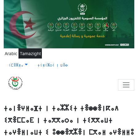
Skip to main content
Arabic
Tamazight
ⵉⵎⴻⵥⵍⴰ
ⵜⵉⵍⵉⵥⵔⵉ ⵏ ⵡⴻⴱ
ⵜⴰⵏⴻⵖⵍⴰⴼⵜ ⵏ ⵜⴰⵣⵣⵉⵜ ⵜⴻⵙⵙⴻⵏⴽⴰⴷ
ⵉⴳⴻⵎⵎⴰⴹ ⵏ ⵜⴰⴳⴳⴰⵔⴰ ⵏ ⵜⵉⴳⴳⴰⵡⵜ
ⵜⴰⵖⴻⵍⵏⴰⵡⵜ ⵉ ⵓⵙⵙⴻⴳⵣⴻⵏ ⵎⴳⴰⵍ ⴰⵖⴻⵍⵍⵓ