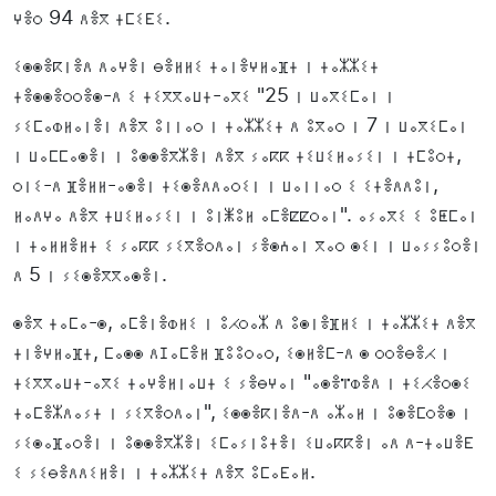
ⵖⴻⵔ 94 ⴷⴻⴳ ⵜⵎⵉⴹⵉ.
ⵉⵙⵙⴻⴽⵏⴻⴷ ⴷⴰⵖⴻⵏ ⴱⴻⵍⵍⵉ ⵜⴰⵏⴻⵖⵍⴰⴼⵜ ⵏ ⵜⴰⵣⵣⵉⵜ
ⵜⴻⵙⵙⴻⵔⵔⴻⵙ-ⴷ ⵉ ⵜⵉⴳⴳⴰⵡⵜ-ⴰⴳⵉ "25 ⵏ ⵡⴰⴳⵉⵎⴰⵏ ⵏ
ⵢⵉⵎⴰⵀⵍⴰⵏⴻⵏ ⴷⴻⴳ ⵓⵏⵏⴰⵔ ⵏ ⵜⴰⵣⵣⵉⵜ ⴷ ⵓⴳⴰⵔ ⵏ 7 ⵏ ⵡⴰⴳⵉⵎⴰⵏ
ⵏ ⵡⴰⵎⵎⴰⵙⴻⵏ ⵏ ⵓⵙⵙⴻⴳⵣⴻⵏ ⴷⴻⴳ ⵢⴰⴽⴽ ⵜⵉⵡⵉⵍⴰⵢⵉⵏ ⵏ ⵜⵎⵓⵔⵜ,
ⵔⵏⵉ-ⴷ ⴼⴻⵍⵍ-ⴰⵙⴻⵏ ⵜⵉⵙⴻⴷⴷⴰⵔⵉⵏ ⵏ ⵡⴰⵏⵏⴰⵔ ⵉ ⵉⵜⴻⴷⴷⵓⵏ,
ⵍⴰⴷⵖⴰ ⴷⴻⴳ ⵜⵡⵉⵍⴰⵢⵉⵏ ⵏ ⵓⵏⵥⵓⵍ ⴰⵎⴻⵇⵇⵔⴰⵏ". ⴰⵢⴰⴳⵉ ⵉ ⵓⵟⵎⴰⵏ
ⵏ ⵜⴰⵍⵍⴻⵍⵜ ⵉ ⵢⴰⴽⴽ ⵢⵉⴳⴻⵔⴷⴰⵏ ⵢⴻⵙⵄⴰⵏ ⴳⴰⵔ ⵙⵉⵏ ⵏ ⵡⴰⵢⵢⵓⵔⴻⵏ
ⴷ 5 ⵏ ⵢⵉⵙⴻⴳⴳⴰⵙⴻⵏ.
ⵙⴻⴳ ⵜⴰⵎⴰ-ⵙ, ⴰⵎⴻⵏⴻⵀⵍⵉ ⵏ ⵓⵃⵔⴰⵣ ⴷ ⵓⵙⵏⴻⴼⵍⵉ ⵏ ⵜⴰⵣⵣⵉⵜ ⴷⴻⴳ
ⵜⵏⴻⵖⵍⴰⴼⵜ, ⵎⴰⵙⵙ ⴷⵊⴰⵎⴻⵍ ⴼⵓⵓⵔⴰⵔ, ⵉⵙⵍⴻⵎ-ⴷ ⵙ ⵔⵔⴻⴱⴻⵃ ⵏ
ⵜⵉⴳⴳⴰⵡⵜ-ⴰⴳⵉ ⵜⴰⵖⴻⵍⵏⴰⵡⵜ ⵉ ⵢⴻⴱⵖⴰⵏ "ⴰⵙⴻⴶⵀⴻⴷ ⵏ ⵜⵉⵃⴻⵔⵙⵉ
ⵜⴰⵎⴻⵣⴷⴰⵢⵜ ⵏ ⵢⵉⴳⴻⵔⴷⴰⵏ", ⵉⵙⵙⴻⴽⵏⴻⴷ-ⴷ ⴰⵣⴰⵍ ⵏ ⵓⵙⴻⵎⵔⴻⵙ ⵏ
ⵢⵉⵙⴰⴼⴰⵔⴻⵏ ⵏ ⵓⵙⵙⴻⴳⵣⴻⵏ ⵉⵎⴰⵢⵏⵓⵜⴻⵏ ⵉⵡⴰⴽⴽⴻⵏ ⴰⴷ ⴷ-ⵜⴰⵡⴻⴹ
ⵉ ⵢⵉⴱⴻⴷⴷⵉⵍⴻⵏ ⵏ ⵜⴰⵣⵣⵉⵜ ⴷⴻⴳ ⵓⵎⴰⴹⴰⵍ.