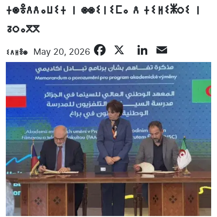
ⵜⵙⴻⴷⴷⴰⵡⵉⵜ ⵏ ⵙⵙⵉⵏⵉⵎⴰ ⴷ ⵜⵉⵍⵉⵥⵔⵉ ⵏ
ⵒⵔⴰⴳⴳ
Facebook
X
LinkedIn
Email
ⵉⴷⵍⴻⵙ
May 20, 2026