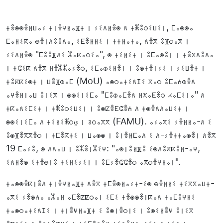
ⵜⴻⵙⵙⴻⵍⵡⴰⵢ ⵜⵏⴻⵖⵍⴰⴼⵜ ⵏ ⵢⵉⴷⵍⴻⵙ ⴷ ⵜⵥⵓⵔⵉⵡⵉⵏ, ⵎⴰⵙⵙⴰ
ⵎⴰⵍⵉⴽⴰ ⴱⴻⵏⴷⵓⵓⴷⴰ, ⵉⴹⴻⵍⵍⵉ ⵏ ⵜⵜⵍⴰⵜⴰ, ⴷⴻⴳ ⵓⴼⵔⴰⴳ ⵏ
ⵢⵉⴷⵍⴻⵙ "ⵎⵓⵓⴼⴷⵉ ⵣⴰⴽⴰⵔⵉⴰ", ⵙ ⵜⵉⵍⵉⵜ ⵏ ⵓⵎⴰⵙⵓⵏ ⵏ ⵜⴻⴳⴷⵓⴷⴰ
ⵏ ⵜⵛⵉⴽ ⴷⴻⴳ ⵍⴻⵣⵣⴰⵢⴻⵔ, ⵉⵎⴰⵀⵉⵍⴻⵏ ⵏ ⵓⵙⵜⴻⵏⵢⵉ ⵏ ⵢⵉⵡⴻⵜ ⵏ
ⵜⵓⴽⴽⵉⵙⵜ ⵏ ⵡⴻⴼⵀⴰⵎ (MoU) ⴰⵙⵔⴰⵜⵉⴷⵊⵉ ⴳⴰⵔ ⵓⵎⴰⵄⵀⴻⴷ
ⴰⵖⴻⵍⵏⴰⵡ ⵓⵏⵉⴳ ⵏ ⵙⵙⵉⵏⵉⵎⴰ "ⵎⵓⵀⴰⵎⴻⴷ ⵍⵅⴰⴹⴻⵔ ⵃⴰⵎⵉⵏⴰ" ⴷ
ⵜⴽⴰⴷⵉⵎⵉⵜ ⵏ ⵜⵥⵓⵔⵉⵡⵉⵏ ⵏ ⵓⵙⵇⴻⴹⵛⴻⵄ ⴷ ⵜⵙⴻⴷⴷⴰⵡⵉⵜ ⵏ
ⵙⵙⵉⵏⵉⵎⴰ ⴷ ⵜⵉⵍⵉⵥⵔي ⵏ ⵒⵔⴰⴳⴳ (FAMU). ⴰⵢⴰⴳⵉ ⵢⴻⵍⵍⴰ-ⴷ ⵉ
ⵓⵙⴼⴻⴳⴳⴻⵔ ⵏ ⵜⵎⴻⴽⵜⵉ ⵏ ⵡⴰⵙⵙ ⵏ ⵓⵏⴻⵍⵎⴰⴷ ⵉ ⴷ-ⵢⴻⵜⵜⴰⵙⴻⵏ ⴷⴻⴳ
19 ⵎⴰⵢⵓ, ⵙ ⴷⴷⴰⵡ ⵏ ⵓⵣⴻⵏⵣⵉⵖ: "ⴰⵙⵏⵓⵍⴼⵓ ⵉⵙⴷⵓⴽⴽⵓⵍ-ⴰⵖ,
ⵉⴷⵍⴻⵙ ⵉⵜⴻⴱⵏⵓ ⵜⵉⵍⵉⵢⵉⵏ ⵏ ⵓⵎⵢⴻⵛⵛⴻⵔ ⴰⴳⵔⴻⵖⵍⴰⵏ".
ⵜⴰⵙⵙⴻⴽⵏⴻⴷ ⵜⵏⴻⵖⵍⴰⴼⵜ ⴷⴻⴳ ⵜⵎⴻⵙⵍⴰⵢⵜ-ⵉⵙ ⴱⴻⵍⵍⵉ ⵜⵉⴳⴳⴰⵡⵜ-
ⴰⴳⵉ ⵢⴻⵙⵄⴰ ⴰⵣⴰⵍ ⴰⵎⴻⵇⵇⵔⴰⵏ ⵉⵎⵉ ⵜⴻⵙⵙⴻⵏⴽⴰⴷ ⵜⴰⵎⵓⵖⵍⵉ
ⵜⴰⵙⵔⴰⵜⵉⴷⵊⵉ ⵏ ⵜⵏⴻⵖⵍⴰⴼⵜ ⵉ ⵓⵙⵏⴻⵔⵏⵉ ⵏ ⵓⵙⵉⵍⴻⵖ ⵓⵏⵉⴳ