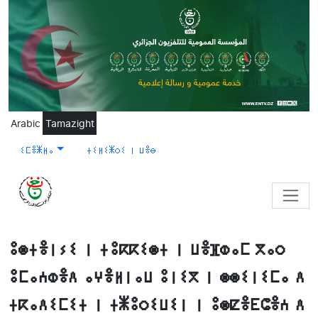
Skip to main content
Arabic
Tamazight
ⵉⵎⴻⵥⵍⴰ
ⵜⵉⵍⵉⵥⵔⵉ ⵏ ⵡⴻⴱ
ⵓⵙⵜⴻⵏⵢⵉ ⵏ ⵜⵓⴽⴽⵉⵙⵜ ⵏ ⵡⴻⴼⵀⴰⵎ ⴳⴰⵔ
ⵓⵎⴰⵄⵀⴻⴷ ⴰⵖⴻⵍⵏⴰⵡ ⵓⵏⵉⴳ ⵏ ⵙⵙⵉⵏⵉⵎⴰ ⴷ
ⵜⴽⴰⴷⵉⵎⵉⵜ ⵏ ⵜⵥⵓⵔⵉⵡⵉⵏ ⵏ ⵓⵙⵇⴻⴹⵛⴻⵄ ⴷ