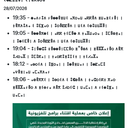
28/07/2026
19:35
-
ⵙⴰⵄⵢⵓⴷ ⵢⴻⵙⵙⴻⵍⵡⵉ ⴰⴳⵔⴰⵡ ⴰⴽⴽⴻⴷ ⵍⵡⴰⵍⵉⵢⴻⵏ ⵏ
ⵜⴻⴳⴷⵓⴷⴰ ⵉ ⵓⴹⴼⴰⵔ ⵏ ⵓⵔⴻⵇⵇⴻⵄ ⵏ ⵡⵉⴷ ⵉⵀⵓⵡⵡⵣⴻⵏ
19:05
-
ⴻⵙⵙⴻⵅⵙⵉ ⵏ ⴰⴽⴽ ⵜⵉⵎⴻⵙ ⴷ ⵜⴰⵣⵡⴰⵔⴰ ⵏ ⵓⵎⴻⵀⵍⴰⵏ
ⵏ ⵓⵙⵉⴹⴻⵏ ⴷ ⵓⵔⴻⵇⵇⴻⵄ ⵏ ⵡⵉⴷ ⵉⵀⵓⵡⵡⵣⴻⵏ
19:04
-
ⵓⵏⴻⵙⵛⵓ ⵜⴻⵙⵙⴻⵏⵎⵎⴻⵔ ⵍⵯⴻⵀⴷ ⵏ ⵍⴻⵣⵣⴰⵢⴻⵔ ⴷⴻⴳ
ⵓⵃⵔⴰⵣ ⵏ ⵓⵎⵓⴽⴰⵏ ⵏ ⵜⴰⵔⴽⵓⵍⵓⵊⵉⵜ ⵏ ⵜⵉⵃⴰⵣⴰ
18:12
-
ⴰⴱⵔⵉⴷ ⵏ ⵓⴼⵔⴰⵏ ⵏ ⵓⵙⴻⵍⵡⴰⵢ ⵏ ⵓⵙⵇⴰⵎⵓ
ⴰⵖⴻⵍⵏⴰⵡ ⴰⵎⴰⴳⴷⴰⵢ
18:06
-
ⴰⵀⴻⴳⴳⵉ ⵏ ⵓⴱⵔⵉⴷ ⵉ ⵓⵞⵀⴻⴷ ⵏ ⵜⴰⵛⵔⵉⴽⵜ ⴳⴰⵔ
ⵍⴻⵣⵣⴰⵢⴻⵔ ⴷ ⵍⵉⴱⵢⴰ ⴷⴻⴳ ⵓⵃⵔⵉⵛ ⵏ ⵡⴰⵎⴰⵏ ⴷ ⵢⵉⵙⵓⴼⴰ ⵏ
ⵡⴰⵎⴰⵏ