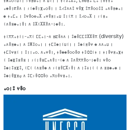
ⵜⵥⵓⵔⵉⵡⵉⵏ ⵢⴻⵍⵀⴰⵏ ⴷ ⵡⵉⵏ ⵏ ⵜⵉⵒⴰⵣⴰ, ⵎⴻⴱⵍⴰ ⵎⴰ ⵏⴻⵜⵜⵓ
ⴰⵙⴻⵏⴽⴻⴷ ⵏ ⵢⵉⵙⴻⵏⴼⴰⵔⴻⵏ ⵏ ⵓⵃⵓⴷⴷⵓ ⵖⴻⴼ ⵓⴳⴻⵔⵔⵓⵊ ⴰⴷⴻⵍⵙⴰⵏ
ⵙ ⵜⴰⵎⴰ ⵏ ⵓⵖⴻⵔⴱⴰⵣ ⴰⵖⴻⵍⵏⴰⵡ ⵓⵏⵉⴳ ⵏ ⵓⵃⵔⴰⵣ ⵏ ⵢⵉⵍⴰ
ⵉⴷⴻⵍⵙⴰⵏⴻⵏ ⴷ ⵓⵣⵉⵣⵣⴻⴷ-ⵏⵙⴻⵏ.
ⵜⵉⴳⴳⴰⵜⵉⵏ-ⴰⴳⵉ ⵎⵎⴰⵏ-ⴷ ⵍⵇⴻⴷⴷ ⵏ ⵓⵙⴻⵎⵎⵓⵣⵣⴻⴳ (diversity)
ⴰⴷⴻⵍⵙⴰⵏ ⴷ ⵓⵥⵓⵔⴰⵏ ⵏ ⵜⵎⵓⵙⵏⵉⵡⵉⵏ ⵏ ⵓⵙⵉⵍⴻⵖ ⵙ ⴷⴷⴰⵡ ⵏ
ⵜⵎⵓⵖⵍⵉ ⵏ ⵓⵏⵏⴰⵔ. ⴷⴰⵖⴻⵏ, ⵜⴻⵙⵙⴻⵔⵔⴻⵚ ⵜⵓⵛⵛⵉⵜ ⵏ ⵜⵏⴻⵖⵍⴰⴼⵜ
ⵉ ⵓⵙⴼⵓⵍⴻⵍ ⵏ ⵢⵉⵏⴻⵍⵎⴰⴷⴻⵏ-ⵉⵙ ⴷ ⵓⴷⴻⴳⴳⴻⵔ-ⵏⵙⴻⵏ ⵖⴻⵔ
ⵓⵙⵏⵓⵍⴼⵓ, ⵉⵎⵉ ⵉⴷⵍⴻⵙ ⴷ ⵢⵉⵍⴻⵎⵣⵢⴻⵏ ⴷ ⵏⵓⵜⵏⵉ ⵉ ⴷ ⵍⵍⵙⴰⵙ ⵏ
ⵓⵙⵏⴻⴼⵍي ⴷ ⵓⵎⵢⴻⵛⵛⴻⵔ ⴰⴳⵔⴻⵖⵍⴰⵏ.
ⴰⵔⵏⵓ ⵖⴻⵔ