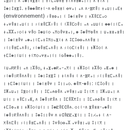
ⵓⴼⵔⵉⵏ ⴷ ⵓⵙⵏⴻⴼⵍⵉ ⵏ ⵜⵉⵎⵓⵀⴻⵍ ⵜⵉⴷⴻⵍⵙⴰⵏⵉⵏ ⴷ ⵜⵉⴷ ⵏ
ⵓⵙⵏⵓⵍⴼⵓ. ⵜⴻⵙⵙⴻⴽⵜⵉ-ⴷ ⴱⴻⵍⵍⵉ ⴱⵖⴰⵏ ⴰⴷ ⴷ-ⴼⴽⴻⵏ ⵜⴰⵡⵏⵏⴰⴹⵜ
(environnement) ⵢⴻⵍⵀⴰⵏ ⵉ ⵓⵙⵉⵍⴻⵖ ⵏ ⵜⵣⴻⵎⵎⴰⵔ
ⵜⴰⵖⴻⵍⵏⴰⵡⵉⵏ ⵏ ⵢⵉⵍⴻⵎⵣⵢⴻⵏ ⵉ ⵉⵣⴻⵎⵔⴻⵏ ⴰⴷ ⴰⵡⵡⵉⵏ ⵙⵙⵉⵏⵉⵎⴰ
ⵜⴰⵣⵣⴰⵢⵔⵉⵜ ⵖⴻⵔ ⵓⵙⵡⵉⵔ ⴰⴳⵔⴻⵖⵍⴰⵏ, ⵙ ⵓⵙⴻⴶⵀⴻⴷ ⵏ ⵡⴰⵍⵍⴰⵍⴻⵏ
ⵏ ⵓⵙⵉⵍⴻⵖ ⴰⵙⴰⵏⵉⵎⴰⵜⵓⴳⵔⴰⴼⵉⵜ ⴷ ⵓⵎⵓⴱⴱⴰⴷⴷⴻⵍ ⵏ
ⵢⵉⵏⴻⵍⵎⴰⴷⴻⵏ, ⵢⵉⵙⴻⵍⵎⴰⴷⴻⵏ ⴷ ⵢⵉⵔⵎⵉⵜⴻⵏ ⵏ ⵜⵥⵓⵔⵉ ⴷ
ⵜⵎⵓⵙⵏⵉⵡⵉⵏ ⵜⵉⴳⵔⴰⵖⵍⴰⵏⵉⵏ ⵉⵕⴻⵙⵙⴰⵏⴻⵏ.
ⵉⵡⴰⴽⴽⴻⵏ ⴰⴷ ⵏⵣⴻⵔ, ⵜⴰⴼⴰⵙⴽⴰ-ⴰⴳⵉ ⵏ ⵜⵥⵓⵔⵉ ⵜⵣⴻⵔ ⴰⵟⴰⵙ ⵏ
ⵢⵉⵙⴻⵏⴽⴻⴷⴷⴻⵏ ⵏ ⵓⵙⵏⵓⵍⴼⵓ ⵏ ⵜⵉⴷⴻⵜ ⵉ ⴷ-ⴼⴽⴰⵏ ⵢⵉⵏⴻⵍⵎⴰⴷⴻⵏ
ⵏ ⵜⵎⵓⵙⵏⵉⵡⵉⵏ ⵏ ⵓⵙⵉⵍⴻⵖ ⵏ ⵓⵏⵏⴰⵔ. ⵙⴻⴳ-ⵙⴻⵏ: ⵉⵎⵓⵔⴻⵏ ⵏ
ⵓⵥⴰⵡⴰⵏ ⵓⴼⵔⵉⵏⴻⵏ ⵏ ⵓⵎⴰⵄⵀⴻⴷ ⴰⵖⴻⵍⵏⴰⵡ ⵓⵏⵉⴳ ⵏ ⵓⵥⴰⵡⴰⵏ ⴷ
ⵡⵉⵏ ⵏ ⵜⴻⵎⵏⴰⵟ, ⴷ ⵓⵙⴻⵏⴽⴻⴷ ⵏ ⵓⵎⴻⵣⴳⵓⵏ ⵏ ⵓⵎⴰⵄⵀⴻⴷ ⵓⵏⵉⴳ ⵏ
ⵜⵎⵓⵀⴰⵍ ⵏ ⵜⵥⵓⵔⵉⵡⵉⵏ ⵏ ⵓⵙⵇⴻⴹⵛⴻⵄ. ⵔⵏⵉ-ⴷ ⴼⴻⵍⵍ-ⴰⵙⴻⵏ
ⵉⵙⴻⵏⴽⴻⴷⴷⴻⵏ ⵏ ⵓⵙⵓⵏⵏⴻⵖ ⴷ ⵜⵛⴻⵇⵇⴰⴼⵉⵏ ⵏ ⵓⵏⵃⴰⵜ ⵉ ⴷ-
ⵅⴻⴷⵎⴻⵏ ⵢⵉⵏⴻⵍⵎⴰⴷⴻⵏ ⵏ ⵓⵖⴻⵔⴱⴰⵣ ⴰⵖⴻⵍⵏⴰⵡ ⵓⵏⵉⴳ ⵏ