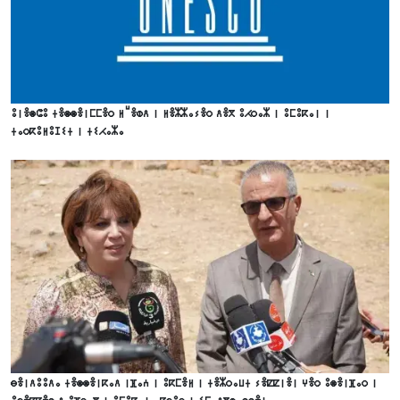
ⵓⵏⴻⵙⵛⵓ ⵜⴻⵙⵙⴻⵏⵎⵎⴻⵔ ⵍⵯⴻⵀⴷ ⵏ ⵍⴻⵣⵣⴰⵢⴻⵔ ⴷⴻⴳ ⵓⵃⵔⴰⵣ ⵏ ⵓⵎⵓⴽⴰⵏ ⵏ
ⵜⴰⵔⴽⵓⵍⵓⵊⵉⵜ ⵏ ⵜⵉⵃⴰⵣⴰ
ⴱⴻⵏⴷⵓⵓⴷⴰ ⵜⴻⵙⵙⴻⵏⴽⴰⴷ ⵏⴼⴰⵄ ⵏ ⵓⴽⵎⴻⵍ ⵏ ⵜⴻⵣⵔⴰⵡⵜ ⵢⴻⵇⵇⵏⴻⵏ ⵖⴻⵔ ⵓⵙⴻⵏⴼⴰⵔ ⵏ
ⵓⴱⴻⵇⵇⴻⵙ ⴷ ⵓⴼⵔⴰⴳ ⵏ ⵓⵎⵓⴽⴰⵏ ⴰⵇⴱⵓⵔ ⵏ ⵉⵎⴰⴷⴳⵀⴰⵙⵙⴻⵏ