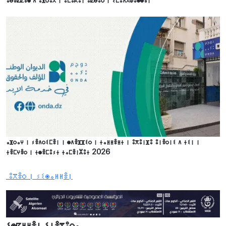
ⴰⴼⵔⴰⵖ ⵏ ⵢⴻⴷⵔⵉⵎⴻⵏ ⵏ ⵙⴷⴻⴼⴼⵉⵔ ⵏ ⵜⴰⵍⵍⴻⵍⵜ ⵏ ⵓⴳⵓⵏⴼⵓ ⵓⵏⴻⵔⵏⵉ ⴷ ⵜⵉⵏ ⵏ
ⵜⴻⵎⵖⴻⵔ ⵏ ⵜⵙⴻⵎⵓⵢⵜ ⵜⴰⵎⴻⵏⵣⵓⵜ 2026
ⵓⴳⴻⵔ ⵏ ⵢⵉⵙⴰⵍⵍⴻⵏ
ⵉⵙⵇⵍⵍⴻⵏ ⵉⵏⴻⴳⵓⵔⴰ