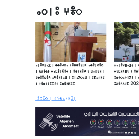
ⴰⵔⵏⵓ ⵖⴻⵔ
ⴰⵏⴻⵖⵍⴰⴼ ⵏ ⵙⵙⴻⵃⵀⴰ ⵢⴻⵙⵙⴻⵍⵡⵉ ⴰⵙⴻⵏⴽⴻⵔ
ⵜⴰⵏⴻⵖⵍⴰⴼⵜ ⵏ 
ⵏ ⴷⴷⵓⵕⵜ ⵜⴰⵎⴻⵏⵣⵓⵜ ⵏ ⵓⵙⵉⵍⴻⵖ ⵉ ⵡⴰⵀⵉⵍ ⵏ
ⵜⵉⵎⵍⵉⵍⵉ ⵉ ⵓⴱ
ⵓⵙⴻⵣⵔⴻⵄ ⴰⵖⴻⵍⵏⴰⵡ ⵏ ⵓⵏⴰⴳⵔⴰⵡ ⵏ ⵓⴼⴰⵢⵍⵓ
ⵓⵙⵜⵔⴰⵜⵉⴳⵉ ⵏ 
ⵏ ⵜⴻⵙⵏⵉⵊⵊⵉⵜ ⵓⵙⴻⵍⴽⵓⵎ
ⵓⵅⴻⴷⴷⵉⵎ 20
ⵓⴳⴻⵔ ⵏ ⵢⵉⵙⴰⵍⵍⴻⵏ