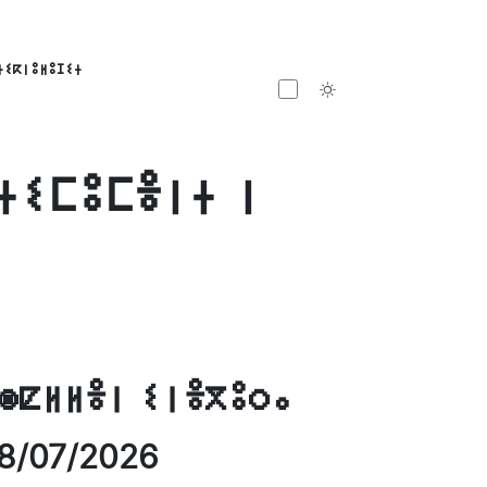
ⵜⵉⴽⵏⵓⵍⵓⵊⵉⵜ
Toggle theme
ⵜⵉⵎⵓⵎⴻⵏⵜ ⵏ
ⵙⵇⵍⵍⴻⵏ ⵉⵏⴻⴳⵓⵔⴰ
8/07/2026