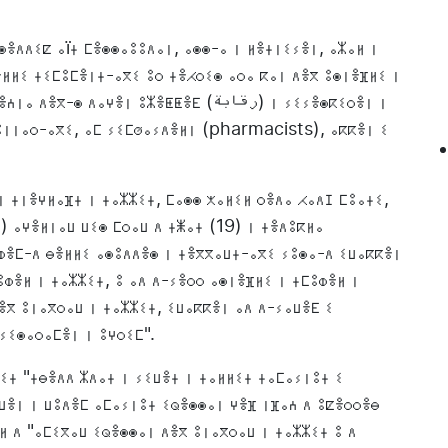
ⵙⴻⴷⴷⵉⵇ ⴰïⵜ ⵎⴻⵙⵙⴰⵓⵓⴷⴰⵏ, ⴰⵙⵙ-ⴰ ⵏ ⵍⴻⵜⵏⵉⵢⴻⵏ, ⴰⵣⴰⵍ ⵏ
ⴻⵍⵍⵉ ⵜⵉⵎⵓⵎⴻⵏⵜ-ⴰⴳⵉ ⵓⵔ ⵜⴻⵃⵔⵉⵙ ⴰⵔⴰ ⴽⴰⵏ ⴷⴻⴳ ⵓⵙⵏⴻⴼⵍⵉ ⵏ
ⵖⴻⵏ ⵓⵣⴻⵟⵟⴻⴹ (رقابة) ⵏ ⵢⵉⵢⴻⵙⴽⵉⵔⴻⵏ ⵏ
ⵓⵏⵏⴰⵔ-ⴰⴳⵉ, ⴰⵎ ⵢⵉⵎⵚⴰⵢⴷⴻⵍⵏ (pharmacists), ⴰⴽⴽⴻⵏ ⵉ
ⵏ ⵜⵏⴻⵖⵍⴰⴼⵜ ⵏ ⵜⴰⵣⵣⵉⵜ, ⵎⴰⵙⵙ ⵅⴰⵍⵉⵍ ⵔⴻⴷⴰ ⵃⴰⴷⵊ ⵎⵓⴰⵜⵉ,
) ⴰⵖⴻⵍⵏⴰⵡ ⵡⵉⵙ ⵎⵔⴰⵡ ⴷ ⵜⵥⴰⵜ (19) ⵏ ⵜⴻⴷⵓⴽⵍⴰ
ⵀⴻⵎ-ⴷ ⴱⴻⵍⵍⵉ ⴰⵙⵓⴷⴷⴻⵙ ⵏ ⵜⴻⴳⴳⴰⵡⵜ-ⴰⴳⵉ ⵢⵓⵙⴰ-ⴷ ⵉⵡⴰⴽⴽⴻⵏ
ⵓⵀⴻⵍ ⵏ ⵜⴰⵣⵣⵉⵜ, ⵓ ⴰⴷ ⴷ-ⵢⴻⵔⵔ ⴰⵙⵏⴻⴼⵍⵉ ⵏ ⵜⵎⵓⵀⴻⵍ ⵏ
ⴻⴳ ⵓⵏⴰⴳⵔⴰⵡ ⵏ ⵜⴰⵣⵣⵉⵜ, ⵉⵡⴰⴽⴽⴻⵏ ⴰⴷ ⴷ-ⵢⴰⵡⴻⴹ ⵉ
 ⵢⵉⵙⴰⵔⴰⵎⴻⵏ ⵏ ⵓⵖⵔⵉⵎ".
ⵉⵜ "ⵜⴱⴻⴷⴷ ⵣⴷⴰⵜ ⵏ ⵢⵉⵡⴻⵜ ⵏ ⵜⴰⵍⵍⵉⵜ ⵜⴰⵎⴰⵢⵏⵓⵜ ⵉ
ⵡⴻⵏ ⵏ ⵡⵓⴷⴻⵎ ⴰⵎⴰⵢⵏⵓⵜ ⵉⵕⴻⵙⵙⴰⵏ ⵖⴻⴼ ⵏⴼⴰⵄ ⴷ ⵓⵇⴻⵔⵔⴻⴱ
ⵍ ⴷ "ⴰⵎⵉⴳⴰⵡ ⵉⵕⴻⵙⵙⴰⵏ ⴷⴻⴳ ⵓⵏⴰⴳⵔⴰⵡ ⵏ ⵜⴰⵣⵣⵉⵜ ⵓ ⴷ