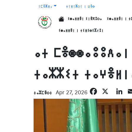
ⵉⵎⴻⵥⵍⴰ
ⵜⵉⵍⵉⵥⵔⵉ ⵏ ⵡⴻⴱ
ⵉⵙⴰⵍⵍⴻⵏ ⵉⵏⴻⴳⵓⵔⴰ
ⵉⵙⴰⵍⵍⴻⵏ ⵏ ⵜ
الرئيسية
ⵉⵙⴰⵍⵍⴻⵏ ⵏ ⵜⵉⵍⵉⴱⵉⵣⵢⵓⵏ
ⴰⵜ ⵎⴻⵙⵙⴰⵓⵓⴷⴰⵏ
ⵜⴰⵣⵣⵉⵜ ⵜⴰⵖⴻⵍⵏ
Facebo
X
L
ⵜⴰⵣⵎⴻⵔⵜ
Apr 27, 2026