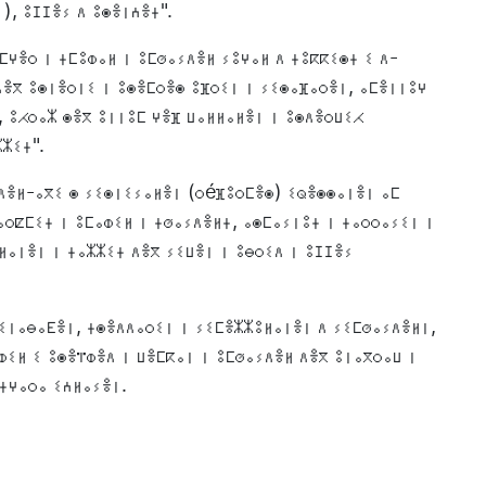
), ⵓⵊⵊⴻⵢ ⴷ ⵓⵙⴻⵏⵄⴻⵜ".
ⵎⵖⴻⵔ ⵏ ⵜⵎⵓⵀⴰⵍ ⵏ ⵓⵎⵚⴰⵢⴷⴻⵍ ⵢⵓⵖⴰⵍ ⴷ ⵜⵓⴽⴽⵉⵙⵜ ⵉ ⴷ-
ⴷⴻⴳ ⵓⵙⵏⴻⵔⵏⵉ ⵏ ⵓⵙⴻⵎⵔⴻⵙ ⵓⴼⵔⵉⵏ ⵏ ⵢⵉⵙⴰⴼⴰⵔⴻⵏ, ⴰⵎⴻⵏⵏⵓⵖ
, ⵓⵃⵔⴰⵣ ⵙⴻⴳ ⵓⵏⵏⵓⵎ ⵖⴻⴼ ⵡⴰⵍⵍⴰⵍⴻⵏ ⵏ ⵓⵙⴷⴻⵔⵡⵉⵃ
ⵣⵣⵉⵜ".
ⴷⴷⴻⵍ-ⴰⴳⵉ ⵙ ⵢⵉⵙⵏⵉⵢⴰⵍⴻⵏ (ⵔéⴼⵓⵔⵎⴻⵙ) ⵉⵕⴻⵙⵙⴰⵏⴻⵏ ⴰⵎ
ⴰⵔⵇⵎⵉⵜ ⵏ ⵓⵎⴰⵀⵉⵍ ⵏ ⵜⵚⴰⵢⴷⴻⵍⵜ, ⴰⵙⵎⴰⵢⵏⵓⵜ ⵏ ⵜⴰⵔⵔⴰⵢⵉⵏ ⵏ
ⵍⴰⵏⴻⵏ ⵏ ⵜⴰⵣⵣⵉⵜ ⴷⴻⴳ ⵢⵉⵡⴻⵏ ⵏ ⵓⴱⵔⵉⴷ ⵏ ⵓⵊⵊⴻⵢ
ⵢⵉⵏⴰⴱⴰⴹⴻⵏ, ⵜⵙⴻⴷⴷⴰⵔⵉⵏ ⵏ ⵢⵉⵎⴻⵣⵣⵓⵍⴰⵏⴻⵏ ⴷ ⵢⵉⵎⵚⴰⵢⴷⴻⵍⵏ,
ⵀⵉⵍ ⵉ ⵓⵙⴻⴶⵀⴻⴷ ⵏ ⵡⴻⵎⴽⴰⵏ ⵏ ⵓⵎⵚⴰⵢⴷⴻⵍ ⴷⴻⴳ ⵓⵏⴰⴳⵔⴰⵡ ⵏ
 ⵜⵖⴰⵔⴰ ⵉⵄⵍⴰⵢⴻⵏ.