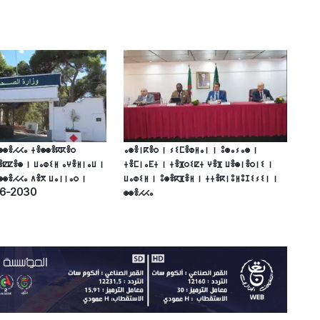
ⵙⵙⴻⵃⵃⴰ ⵜⴻⵙⵙⴻⴽⴽⴻⵔ
ⴰⵙⴻⵏⴽⴻⵔ ⵏ ⵢⵉⵎⴻⵀⵍⴰⵏ ⵏ ⵓⵙⴰⵢⴰⵙ ⵏ
ⴻⵇⵇⴻⵙ ⵏ ⵡⴰⵀⵉⵍ ⴰⵖⴻⵍⵏⴰⵡ ⵏ
ⵜⴻⵎⵏⴰⴹⵜ ⵏ ⵜⴻⴼⵔⵉⵇⵜ ⵖⴻⴼ ⵡⴻⵙⵏⴻⵔⵏⵉ ⵏ
ⵙⵙⴻⵃⵃⴰ ⴷⴻⴳ ⵡⴰⵏⵏⴰⵔ ⵏ
ⵡⴰⵀⵉⵍ ⵏ ⵓⵙⴻⴽⴼⴻⵍ ⵏ ⵜⵜⴻⴽⵏⵓⵍⵓⵊⵉⵢⵉⵏ ⵏ
26-2030
ⵙⵙⴻⵃⵃⴰ