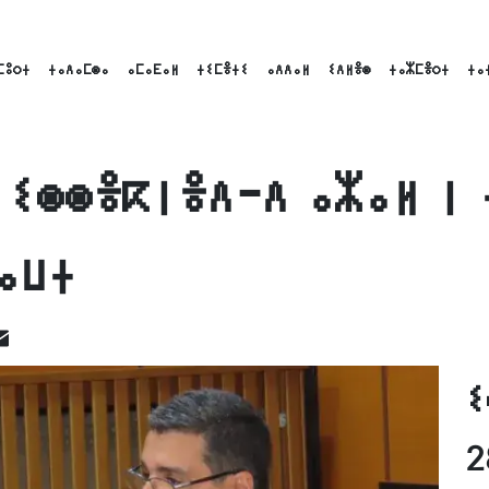
ⵎⵓⵔⵜ
ⵜⴰⴷⴰⵎⵙⴰ
ⴰⵎⴰⴹⴰⵍ
ⵜⵉⵎⴻⵜⵉ
ⴰⴷⴷⴰⵍ
ⵉⴷⵍⴻⵙ
ⵜⴰⵣⵎⴻⵔⵜ
ⵜⴰ
 ⵉⵙⵙⴻⴽⵏⴻⴷ-ⴷ ⴰⵣⴰⵍ ⵏ 
ⴰⵡⵜ
ok
inkedIn
Email
ⵉ
2