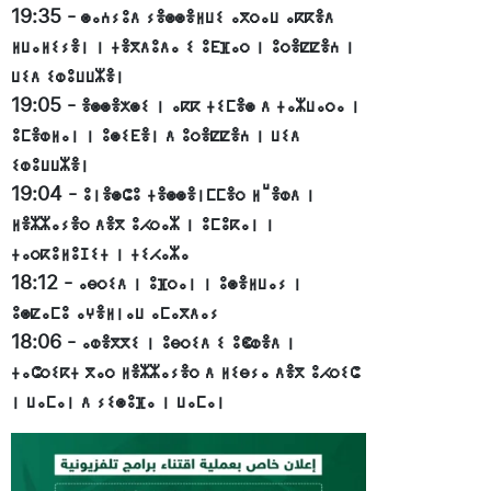
19:35
-
ⵙⴰⵄⵢⵓⴷ ⵢⴻⵙⵙⴻⵍⵡⵉ ⴰⴳⵔⴰⵡ ⴰⴽⴽⴻⴷ
ⵍⵡⴰⵍⵉⵢⴻⵏ ⵏ ⵜⴻⴳⴷⵓⴷⴰ ⵉ ⵓⴹⴼⴰⵔ ⵏ ⵓⵔⴻⵇⵇⴻⵄ ⵏ
ⵡⵉⴷ ⵉⵀⵓⵡⵡⵣⴻⵏ
19:05
-
ⴻⵙⵙⴻⵅⵙⵉ ⵏ ⴰⴽⴽ ⵜⵉⵎⴻⵙ ⴷ ⵜⴰⵣⵡⴰⵔⴰ ⵏ
ⵓⵎⴻⵀⵍⴰⵏ ⵏ ⵓⵙⵉⴹⴻⵏ ⴷ ⵓⵔⴻⵇⵇⴻⵄ ⵏ ⵡⵉⴷ
ⵉⵀⵓⵡⵡⵣⴻⵏ
19:04
-
ⵓⵏⴻⵙⵛⵓ ⵜⴻⵙⵙⴻⵏⵎⵎⴻⵔ ⵍⵯⴻⵀⴷ ⵏ
ⵍⴻⵣⵣⴰⵢⴻⵔ ⴷⴻⴳ ⵓⵃⵔⴰⵣ ⵏ ⵓⵎⵓⴽⴰⵏ ⵏ
ⵜⴰⵔⴽⵓⵍⵓⵊⵉⵜ ⵏ ⵜⵉⵃⴰⵣⴰ
18:12
-
ⴰⴱⵔⵉⴷ ⵏ ⵓⴼⵔⴰⵏ ⵏ ⵓⵙⴻⵍⵡⴰⵢ ⵏ
ⵓⵙⵇⴰⵎⵓ ⴰⵖⴻⵍⵏⴰⵡ ⴰⵎⴰⴳⴷⴰⵢ
18:06
-
ⴰⵀⴻⴳⴳⵉ ⵏ ⵓⴱⵔⵉⴷ ⵉ ⵓⵞⵀⴻⴷ ⵏ
ⵜⴰⵛⵔⵉⴽⵜ ⴳⴰⵔ ⵍⴻⵣⵣⴰⵢⴻⵔ ⴷ ⵍⵉⴱⵢⴰ ⴷⴻⴳ ⵓⵃⵔⵉⵛ
ⵏ ⵡⴰⵎⴰⵏ ⴷ ⵢⵉⵙⵓⴼⴰ ⵏ ⵡⴰⵎⴰⵏ