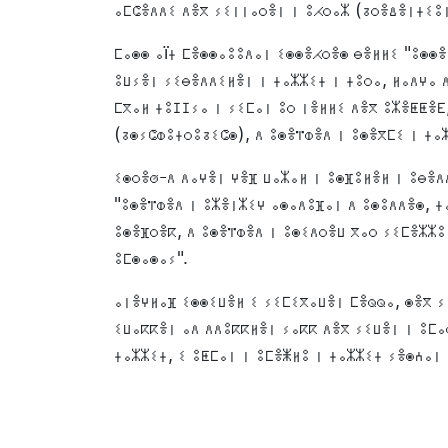
ⴰⵎⵛⴻⴷⴷⵉ ⴷⴻⴳ ⵢⵉⵏⵏⴰⵔⴻⵏ ⵏ ⵓⵃⵔⴰⵣ (ⵒⵔⴻⵠⴻⵏⵜⵉⵓⵏ
ⵎⴰⵙⵙ ⴰïⵜ ⵎⴻⵙⵙⴰⵓⵓⴷⴰⵏ ⵉⵙⵙⴻⵃⵔⴻⵙ ⴱⴻⵍⵍⵉ "ⵓⵙⵙⴻ
ⵓⵡⵢⴻⵏ ⵢⵉⴱⴻⴷⴷⵉⵍⴻⵏ ⵏ ⵜⴰⵣⵣⵉⵜ ⵏ ⵜⵓⵔⴰ, ⵍⴰⴷⵖⴰ 
ⵎⴳⴰⵍ ⵜⵓⵊⵊⵢⴰ ⵏ ⵢⵉⵎⴰⵏ ⵓⵔ ⵏⴻⵍⵍⵉ ⴷⴻⴳ ⵓⵣⴻⵟⵟⴻⴹ
(ⵒⵙⵢⵛⵀⵓⵜⵔⵓⵒⵉⵛⵙ), ⴷ ⵓⵙⴻⴶⵀⴻⴷ ⵏ ⵓⵙⴻⴳⵎⵉ ⵏ ⵜⴰ
ⵉⵙⵔⴻⵚ-ⴷ ⴷⴰⵖⴻⵏ ⵖⴻⴼ ⵡⴰⵣⴰⵍ ⵏ ⵓⵙⴼⵓⵍⴻⵍ ⵏ ⵓⴱⴻ
"ⵓⵙⴻⴶⵀⴻⴷ ⵏ ⵓⵣⴻⵏⵣⵉⵖ ⴰⵙⴰⴷⵓⴼⴰⵏ ⴷ ⵓⵙⵓⴷⴷⴻⵙ, ⵜ
ⵓⵙⴻⴼⵔⴻⴽ, ⴷ ⵓⵙⴻⴶⵀⴻⴷ ⵏ ⵓⵙⵉⴷⵔⴻⵡ ⴳⴰⵔ ⵢⵉⵎⴻⵣⵣⵓ
ⵓⵎⵙⴰⵙⴰⵢ".
ⴰⵏⴻⵖⵍⴰⴼ ⵉⵙⵙⵉⵡⴻⵍ ⵉ ⵢⵉⵎⵉⴳⴰⵡⴻⵏ ⵎⴻⵕⵕⴰ, ⵙⴻⴳ 
ⵉⵡⴰⴽⴽⴻⵏ ⴰⴷ ⴷⴷⵓⴽⴽⵍⴻⵏ ⵢⴰⴽⴽ ⴷⴻⴳ ⵢⵉⵡⴻⵏ ⵏ ⵓⵎⴰ
ⵜⴰⵣⵣⵉⵜ, ⵉ ⵓⵟⵎⴰⵏ ⵏ ⵓⵎⴻⵥⵍⵓ ⵏ ⵜⴰⵣⵣⵉⵜ ⵢⴻⵙⵄⴰⵏ