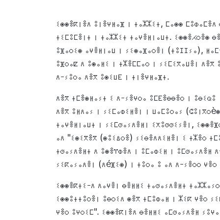
ⵉⵙⵙⴻⴽⵏⴻⴷ ⵓⵏⴻⵖⵍⴰⴼ ⵏ ⵜⴰⵣⵣⵉⵜ, ⵎⴰⵙⵙ ⵎⵓⵀⴰⵎⴻⴷ 
ⵜⵉⵎⵓⵎⴻⵏⵜ ⵏ ⵜⴰⵣⵣⵉⵜ ⵜⴰⵖⴻⵍⵏⴰⵡⵜ. ⵉⵙⵙⴻⵃⵔⴻⵙ ⴱ
ⵓⴼⴰⵔⵉⵙ ⴰⵖⴻⵍⵏⴰⵡ ⵏ ⵢⵉⵙⴰⴼⴰⵔⴻⵏ (ⵜⵓⵊⵊⵢⴰ), ⵍⴰⵎⴻⵄⵏⴰ ⴷⴻⴳ-ⵙ ⴷⴰ
ⵓⴼⵔⴰⵇ ⴷ ⵓⵙⴰⵍⵉ ⵏ ⵜⵣⴻⵎⵎⴰⵔ ⵏ ⵢⵉⵎⵉⴳⴰⵡⴻⵏ ⴷⴻⴳ 
ⴷ-ⵢⵓⵔⴰ ⴷⴻⴳ ⵓⵙⵉⵡⴹ ⵏ ⵜⵏⴻⵖⵍⴰⴼⵜ.
ⴷⴻⴳ ⵜⵎⴻⵙⵍⴰⵢⵜ ⵉ ⴷ-ⵢⴻⵖⵔⴰ ⵓⵎⴹⴻⴱⴱⴻⵔ ⵏ ⵓⴱⵉⵕⵓ 
ⴷⴻⴳ ⵓⵍⴷⴰⵢ ⵏ ⵢⵉⵎⴰⵀⵉⵍⴻⵏ ⵏ ⵡⴰⵎⵓⵔⴰⵢ (ⵛⵓⵏⴳⵔèⵙ
ⵜⴰⵖⴻⵍⵏⴰⵡⵜ ⵏ ⵢⵉⵎⵚⴰⵢⴷⴻⵍⵏ ⵉⵅⵓⵚⵚⵉⵢⴻⵏ, ⵉⵙⵙⴻⴼ
ⴰⴷ "ⵉⵙⵉⴳⴻⴳ (ⵙⵓⵉⵠⵔⴻ) ⵢⵉⴱⴻⴷⴷⵉⵍⴻⵏ ⵉ ⵜⵣⴻⵔ ⵜⵎ
ⵜⵚⴰⵢⴷⴻⵍⵜ ⴷ ⵓⵙⴻⴶⵀⴻⴷ ⵏ ⵓⵎⴰⵀⵉⵍ ⵏ ⵓⵎⵚⴰⵢⴷⴻⵍ ⴷ
ⵢⵉⴽⴰⵢⴰⴷⴻⵏ (ⴷéⴼⵉⵙ) ⵏ ⵜⵓⵔⴰ ⵓ ⴰⴷ ⴷ-ⵢⴻⵔⵔ ⵖⴻⵔ
ⵉⵙⵙⴻⴽⵜⵉ-ⴷ ⴷⴰⵖⴻⵏ ⴱⴻⵍⵍⵉ ⵜⴰⵚⴰⵢⴷⴻⵍⵜ ⵜⴰⵣⵣⴰⵢⵔ
ⵉⵙⵙⵓⵜⵜⵓⵔⴻⵏ ⵓⴱⵔⵉⴷ ⵙⴻⴳ ⵜⵎⵓⵀⴰⵍ ⵏ ⵣⵉⴽ ⵖⴻⵔ ⵢⵉ
ⵖⴻⵔ ⵓⵖⵔⵉⵎ". ⵉⵙⵙⴻⴽⵏⴻⴷ ⴱⴻⵍⵍⵉ ⴰⵎⵚⴰⵢⴷⴻⵍ ⵢⵓⵖⴰ