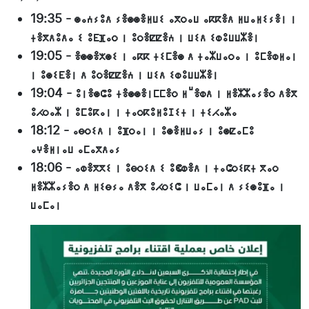
19:35
-
ⵙⴰⵄⵢⵓⴷ ⵢⴻⵙⵙⴻⵍⵡⵉ ⴰⴳⵔⴰⵡ ⴰⴽⴽⴻⴷ ⵍⵡⴰⵍⵉⵢⴻⵏ ⵏ
ⵜⴻⴳⴷⵓⴷⴰ ⵉ ⵓⴹⴼⴰⵔ ⵏ ⵓⵔⴻⵇⵇⴻⵄ ⵏ ⵡⵉⴷ ⵉⵀⵓⵡⵡⵣⴻⵏ
19:05
-
ⴻⵙⵙⴻⵅⵙⵉ ⵏ ⴰⴽⴽ ⵜⵉⵎⴻⵙ ⴷ ⵜⴰⵣⵡⴰⵔⴰ ⵏ ⵓⵎⴻⵀⵍⴰⵏ
ⵏ ⵓⵙⵉⴹⴻⵏ ⴷ ⵓⵔⴻⵇⵇⴻⵄ ⵏ ⵡⵉⴷ ⵉⵀⵓⵡⵡⵣⴻⵏ
19:04
-
ⵓⵏⴻⵙⵛⵓ ⵜⴻⵙⵙⴻⵏⵎⵎⴻⵔ ⵍⵯⴻⵀⴷ ⵏ ⵍⴻⵣⵣⴰⵢⴻⵔ ⴷⴻⴳ
ⵓⵃⵔⴰⵣ ⵏ ⵓⵎⵓⴽⴰⵏ ⵏ ⵜⴰⵔⴽⵓⵍⵓⵊⵉⵜ ⵏ ⵜⵉⵃⴰⵣⴰ
18:12
-
ⴰⴱⵔⵉⴷ ⵏ ⵓⴼⵔⴰⵏ ⵏ ⵓⵙⴻⵍⵡⴰⵢ ⵏ ⵓⵙⵇⴰⵎⵓ
ⴰⵖⴻⵍⵏⴰⵡ ⴰⵎⴰⴳⴷⴰⵢ
18:06
-
ⴰⵀⴻⴳⴳⵉ ⵏ ⵓⴱⵔⵉⴷ ⵉ ⵓⵞⵀⴻⴷ ⵏ ⵜⴰⵛⵔⵉⴽⵜ ⴳⴰⵔ
ⵍⴻⵣⵣⴰⵢⴻⵔ ⴷ ⵍⵉⴱⵢⴰ ⴷⴻⴳ ⵓⵃⵔⵉⵛ ⵏ ⵡⴰⵎⴰⵏ ⴷ ⵢⵉⵙⵓⴼⴰ ⵏ
ⵡⴰⵎⴰⵏ