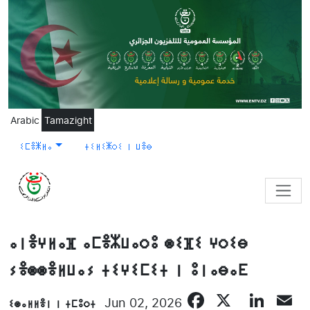
Skip to main content
Arabic
Tamazight
ⵉⵎⴻⵥⵍⴰ
ⵜⵉⵍⵉⵥⵔⵉ ⵏ ⵡⴻⴱ
ⴰⵏⴻⵖⵍⴰⴼ ⴰⵎⴻⵣⵡⴰⵔⵓ ⵙⵉⴼⵉ ⵖⵔⵉⴱ
ⵢⴻⵙⵙⴻⵍⵡⴰⵢ ⵜⵉⵖⵉⵎⵉⵜ ⵏ ⵓⵏⴰⴱⴰⴹ
Facebook
X
Lin
E
ⵉⵙⴰⵍⵍⴻⵏ ⵏ ⵜⵎⵓⵔⵜ
Jun 02, 2026