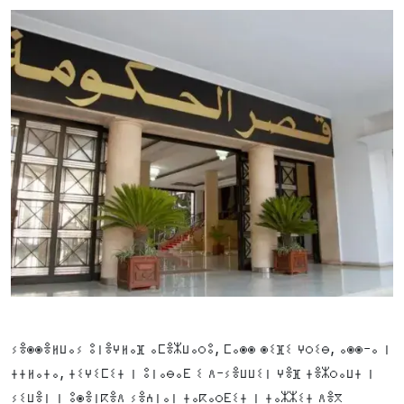
ⵢⴻⵙⵙⴻⵍⵡⴰⵢ ⵓⵏⴻⵖⵍⴰⴼ ⴰⵎⴻⵣⵡⴰⵔⵓ, ⵎⴰⵙⵙ ⵙⵉⴼⵉ ⵖⵔⵉⴱ, ⴰⵙⵙ-ⴰ ⵏ
ⵜⵜⵍⴰⵜⴰ, ⵜⵉⵖⵉⵎⵉⵜ ⵏ ⵓⵏⴰⴱⴰⴹ ⵉ ⴷ-ⵢⴻⵡⵡⵉⵏ ⵖⴻⴼ ⵜⴻⵣⵔⴰⵡⵜ ⵏ
ⵢⵉⵡⴻⵏ ⵏ ⵓⵙⴻⵏⴽⴻⴷ ⵢⴻⵄⵏⴰⵏ ⵜⴰⴽⴰⵔⴹⵉⵜ ⵏ ⵜⴰⵣⵣⵉⵜ ⴷⴻⴳ