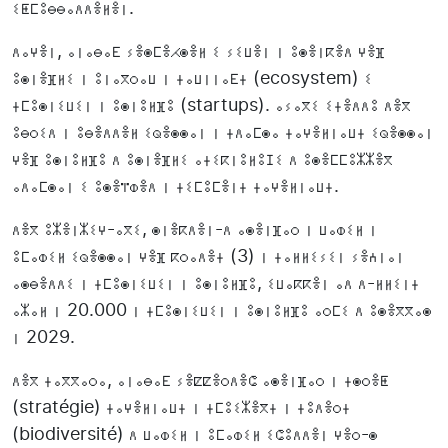
ⵉⵟⵎⵓⴱⴱⴰⴷⴷⴻⵍⴻⵏ.
ⴷⴰⵖⴻⵏ, ⴰⵏⴰⴱⴰⴹ ⵢⴻⵙⵎⴻⵃⵙⴻⵍ ⵉ ⵢⵉⵡⴻⵏ ⵏ ⵓⵙⴻⵏⴽⴻⴷ ⵖⴻⴼ
ⵓⵙⵏⴻⴼⵍⵉ ⵏ ⵓⵏⴰⴳⵔⴰⵡ ⵏ ⵜⴰⵡⵏⵏⴰⴹⵜ (ecosystem) ⵉ
ⵜⵎⵓⵙⵏⵉⵡⵉⵏ ⵏ ⵓⵙⵏⵓⵍⴼⵓ (startups). ⴰⵢⴰⴳⵉ ⵉⵜⴻⴷⴷⵓ ⴷⴻⴳ
ⵓⴱⵔⵉⴷ ⵏ ⵓⴱⴻⴷⴷⴻⵍ ⵉⵕⴻⵙⵙⴰⵏ ⵏ ⵜⴷⴰⵎⵙⴰ ⵜⴰⵖⴻⵍⵏⴰⵡⵜ ⵉⵕⴻⵙⵙⴰⵏ
ⵖⴻⴼ ⵓⵙⵏⵓⵍⴼⵓ ⴷ ⵓⵙⵏⴻⴼⵍⵉ ⴰⵜⵉⴽⵏⵓⵍⵓⵊⵉ ⴷ ⵓⵙⴻⵎⵎⵓⵣⵣⴻⴳ
ⴰⴷⴰⵎⵙⴰⵏ ⵉ ⵓⵙⴻⴶⵀⴻⴷ ⵏ ⵜⵉⵎⵓⵎⴻⵏⵜ ⵜⴰⵖⴻⵍⵏⴰⵡⵜ.
ⴷⴻⴳ ⵓⵣⴻⵏⵣⵉⵖ-ⴰⴳⵉ, ⵙⵏⴻⴽⴷⴻⵏ-ⴷ ⴰⵙⴻⵏⴼⴰⵔ ⵏ ⵡⴰⵀⵉⵍ ⵏ
ⵓⵎⴰⵀⵉⵍ ⵉⵕⴻⵙⵙⴰⵏ ⵖⴻⴼ ⴽⵔⴰⴷⴻⵜ (3) ⵏ ⵜⴰⵍⵍⵉⵢⵉⵏ ⵢⴻⵄⵏⴰⵏ
ⴰⵙⴱⴻⴷⴷⵉ ⵏ ⵜⵎⵓⵙⵏⵉⵡⵉⵏ ⵏ ⵓⵙⵏⵓⵍⴼⵓ, ⵉⵡⴰⴽⴽⴻⵏ ⴰⴷ ⴷ-ⵍⵍⵉⵏⵜ
ⴰⵣⴰⵍ ⵏ 20.000 ⵏ ⵜⵎⵓⵙⵏⵉⵡⵉⵏ ⵏ ⵓⵙⵏⵓⵍⴼⵓ ⴰⵔⵎⵉ ⴷ ⵓⵙⴻⴳⴳⴰⵙ
ⵏ 2029.
ⴷⴻⴳ ⵜⴰⴳⴳⴰⵔⴰ, ⴰⵏⴰⴱⴰⴹ ⵢⴻⵇⵇⴻⵔⴷⴻⵛ ⴰⵙⴻⵏⴼⴰⵔ ⵏ ⵜⵙⵔⴻⵟ
(stratégie) ⵜⴰⵖⴻⵍⵏⴰⵡⵜ ⵏ ⵜⵎⵓⵉⵣⴻⴳⵜ ⵏ ⵜⵓⴷⴻⵔⵜ
(biodiversité) ⴷ ⵡⴰⵀⵉⵍ ⵏ ⵓⵎⴰⵀⵉⵍ ⵉⵛⵓⴷⴷⴻⵏ ⵖⴻⵔ-ⵙ