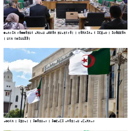
ⵙⴰⵄⵢⵓⴷ ⵢⴻⵙⵙⴻⵍⵡⵉ ⴰⴳⵔⴰⵡ ⴰⴽⴽⴻⴷ ⵍⵡⴰⵍⵉⵢⴻⵏ ⵏ ⵜⴻⴳⴷⵓⴷⴰ ⵉ ⵓⴹⴼⴰⵔ ⵏ ⵓⵔⴻⵇⵇⴻⵄ
ⵏ ⵡⵉⴷ ⵉⵀⵓⵡⵡⵣⴻⵏ
ⴰⴱⵔⵉⴷ ⵏ ⵓⴼⵔⴰⵏ ⵏ ⵓⵙⴻⵍⵡⴰⵢ ⵏ ⵓⵙⵇⴰⵎⵓ ⴰⵖⴻⵍⵏⴰⵡ ⴰⵎⴰⴳⴷⴰⵢ