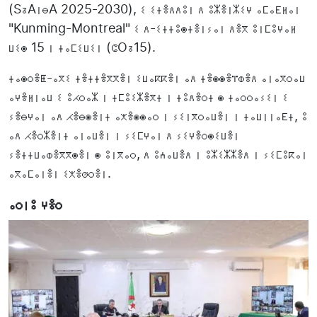
(SⵒAⵏⴱA 2025-2030), ⵉ ⵉⵜⴻⴷⴷⵓⵏ ⴷ ⵓⵣⴻⵏⵣⵉⵖ ⴰⵎⴰⴹⵍⴰⵏ
"Kunming-Montreal" ⵉ ⴷ-ⵉⵜⵜⵓⵙⵜⴻⵏⵢⴰⵏ ⴷⴻⴳ ⵓⵏⵎⵓⵖⴰⵍ
ⵡⵉⵙ 15 ⵏ ⵜⴰⵎⵉⵡⵉⵏ (ⵛOⵒ15).
ⵜⴰⵙⵔⴻⵟ-ⴰⴳⵉ ⵜⴻⵜⵜⴻⴳⴳⴻⵏ ⵉⵡⴰⴽⴽⴻⵏ ⴰⴷ ⵜⴻⵙⵙⴻⴶⵀⴻⴷ ⴰⵏⴰⴳⵔⴰⵡ
ⴰⵖⴻⵍⵏⴰⵡ ⵉ ⵓⵃⵔⴰⵣ ⵏ ⵜⵎⵓⵉⵣⴻⴳⵜ ⵏ ⵜⵓⴷⴻⵔⵜ ⵙ ⵜⴰⵔⵔⴰⵢⵉⵏ ⵉ
ⵢⴻⴱⵖⴰⵏ ⴰⴷ ⵃⴻⴱⵙⴻⵏⵜ ⴰⵅⴻⵙⵙⴰⵔ ⵏ ⵢⵉⵏⴳⵔⴰⵡⴻⵏ ⵏ ⵜⴰⵡⵏⵏⴰⴹⵜ, ⵓ
ⴰⴷ ⵃⴻⵔⵣⴻⵏⵜ ⴰⵏⴰⵡⴻⵏ ⵏ ⵢⵉⵎⵖⴰⵏ ⴷ ⵢⵉⵖⴻⵔⵙⵉⵡⴻⵏ
ⵢⴻⵜⵜⵡⴰⵀⴻⴳⴳⵙⴻⵏ ⵙ ⵓⵏⴳⴰⵔ, ⴷ ⵓⵄⴰⵡⴻⴷ ⵏ ⵓⵣⵉⵣⵣⴻⴷ ⵏ ⵢⵉⵎⵓⴽⴰⵏ
ⴰⴳⴰⵎⴰⵏⴻⵏ ⵉⵅⴻⵚⵔⴻⵏ.
ⴰⵔⵏⵓ ⵖⴻⵔ