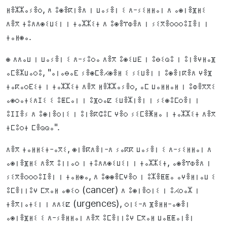
ⵍⴻⵣⵣⴰⵢⴻⵔ, ⴷ ⵓⵙⴻⴽⵏⴻⴷ ⵏ ⵡⴰⵢⴻⵏ ⵉ ⴷ-ⵢⵉⵍⵍⴰⵏ ⴷ ⴰⵙⵏⴻⴼⵍⵉ
ⴷⴻⴳ ⵜⵓⴷⴷⵙⵉⵡⵉⵏ ⵏ ⵜⴰⵣⵣⵉⵜ ⴷ ⵓⵙⴻⴶⵀⴻⴷ ⵏ ⵢⵉⴳⴻⵔⵔⵔⵓⵊⴻⵏ ⵏ
ⵜⴰⵍⵙⴰ.
ⵙ ⴷⴷⴰⵡ ⵏ ⵡⴰⵢⴻⵏ ⵉ ⴷ-ⵢⵓⵔⴰ ⴷⴻⴳ ⵓⵙⵉⵡⴹ ⵏ ⵓⴱⵉⵕⵓ ⵏ ⵓⵏⴻⵖⵍⴰⴼ
ⴰⵎⴻⵣⵡⴰⵔⵓ, "ⴰⵏⴰⴱⴰⴹ ⵢⴻⵙⵎⴻⵃⵙⴻⵍ ⵉ ⵢⵉⵡⴻⵏ ⵏ ⵓⵙⴻⵏⴽⴻⴷ ⵖⴻⴼ
ⵜⴰⴽⴰⵔⴹⵉⵜ ⵏ ⵜⴰⵣⵣⵉⵜ ⴷⴻⴳ ⵍⴻⵣⵣⴰⵢⴻⵔ, ⴰⵎ ⵡⴰⵍⵍⴰⵍ ⵏ ⵓⵀⴻⴳⴳⵉ
ⴰⵙⵔⴰⵜⵉⴷⵊⵉ ⵉ ⵓⵟⵎⴰⵏ ⵏ ⵓⴼⵔⴰⵇ ⵉⵡⴻⵣⵏⴻⵏ ⵏ ⵢⵉⵙⵓⵎⵔⴻⵏ ⵏ
ⵓⵊⵊⴻⵢ ⴷ ⵓⵙⵏⴻⵔⵏⵉ ⵏ ⵓⵏⴻⴽⵛⵓⵎ ⵖⴻⵔ ⵢⵉⵎⴻⵥⵍⴰ ⵏ ⵜⴰⵣⵣⵉⵜ ⴷⴻⴳ
ⵜⵎⵓⵔⵜ ⵎⴻⵕⵕⴰ".
ⴷⴻⴳ ⵜⴰⵍⵍⵉⵜ-ⴰⴳⵉ, ⵙⵏⴻⴽⴷⴻⵏ-ⴷ ⵢⴰⴽⴽ ⵡⴰⵢⴻⵏ ⵉ ⴷ-ⵢⵉⵍⵍⴰⵏ ⴷ
ⴰⵙⵏⴻⴼⵍⵉ ⴷⴻⴳ ⵓⵏⵏⴰⵔ ⵏ ⵜⵓⴷⴷⵙⵉⵡⵉⵏ ⵏ ⵜⴰⵣⵣⵉⵜ, ⴰⵙⴻⴶⵀⴻⴷ ⵏ
ⵢⵉⴳⴻⵔⵔⵔⵓⵊⴻⵏ ⵏ ⵜⴰⵍⵙⴰ, ⴷ ⵓⵙⵙⴻⵎⵖⴻⵔ ⵏ ⵓⵣⴻⵟⵟⴰ ⴰⵖⴻⵍⵏⴰⵡ ⵉ
ⵓⵎⴻⵏⵏⵓⵖ ⵎⴳⴰⵍ ⴰⵙⵉⵔ (cancer) ⴷ ⵓⵙⵏⴻⵔⵏⵉ ⵏ ⵓⵃⵔⴰⵣ ⵏ
ⵜⴻⴳⵏⴰⵜⵉⵏ ⵏ ⴷⴷⵉⵇ (urgences), ⵔⵏⵉ-ⴷ ⴼⴻⵍⵍ-ⴰⵙⴻⵏ
ⴰⵙⵏⴻⴼⵍⵉ ⵉ ⴷ-ⵢⴻⵍⵍⴰⵏ ⴷⴻⴳ ⵓⵎⴻⵏⵏⵓⵖ ⵎⴳⴰⵍ ⵡⴰⵟⵟⴰⵏⴻⵏ