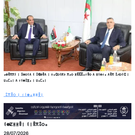
ⴰⵀⴻⴳⴳⵉ ⵏ ⵓⴱⵔⵉⴷ ⵉ ⵓⵞⵀⴻⴷ ⵏ ⵜⴰⵛⵔⵉⴽⵜ ⴳⴰⵔ ⵍⴻⵣⵣⴰⵢⴻⵔ ⴷ ⵍⵉⴱⵢⴰ ⴷⴻⴳ ⵓⵃⵔⵉⵛ ⵏ
ⵡⴰⵎⴰⵏ ⴷ ⵢⵉⵙⵓⴼⴰ ⵏ ⵡⴰⵎⴰⵏ
ⵓⴳⴻⵔ ⵏ ⵢⵉⵙⴰⵍⵍⴻⵏ
ⵉⵙⵇⵍⵍⴻⵏ ⵉⵏⴻⴳⵓⵔⴰ
28/07/2026