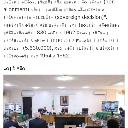
ⵡⴰⵟⴰⵙ ⵏ ⵜⵎⵓⵔⴰ, ⵜⴻⵇⵇⴻⵏ ⴷⴻⴳ ⵍⵍⵙⴰⵙ ⵏ ⵓⵔ-ⴰⵣⴷⴰⵢ (non-
alignment) ⵢⴻⵔⵏⴰ ⵜⵃⵔⴻⵣ ⵙ ⵍⴶⴻⵀⴷ ⴰⵣⴰⵔⵓⴳ-ⵉⵙ ⴷ
ⵜⵏⴻⵖⵜⴰⵙⵜ-ⵉⵙ ⵜⵉⵎⵓⵎⴻⵏⵜ (sovereign decision)".
ⵉⵙⵙⴻⴽⵏⴻⴷ ⴱⴻⵍⵍⵉ ⵖⴻⴼ ⵡⴰⵣⴰⵍⴻⵏ-ⴰⴳⵉ ⵓⴼⵔⵉⵏⴻⵏ, ⵜⴻⵙⵙⴻⴼⵙⴰ
ⵍⴻⵣⵣⴰⵢⴻⵔ ⵙⴻⴳ 1830 ⴰⵔⵎⵉ ⴷ 1962 ⵓⴳⴰⵔ ⵏ ⵅⴻⵎⵙⴰ ⵏ
ⵢⵉⵎⴻⵍⵢⴰⵢⴻⵏ ⴷ ⵙⴹⵉⵙ ⵏ ⵜⵎⵉⴹⵉⵢⵉⵏ ⴷ ⴽⵔⴰⴷⴻⵜ ⵏ ⵜⵎⴻⵔⵡⵉⵏ ⵏ
ⵡⴰⴳⵉⵎⴰⵏ (5.630.000), ⴳⴰⵔ-ⴰⵙⴻⵏ ⵉⵎⴻⵍⵢⵓⵏ ⴷ ⵡⴻⵣⴳⴻⵏ ⵏ
ⵢⵉⵎⴻⵖⵔⴰⵙⴻⵏ ⴳⴰⵔ 1954 ⴷ 1962.
ⴰⵔⵏⵓ ⵖⴻⵔ