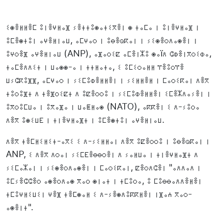
ⵉⵙⴻⵍⵍⴻⵎ ⵓⵏⴻⵖⵍⴰⴼ ⵢⴻⵜⵜⵓⵙⴰⵜⵉⴳⴻⵏ ⵙ ⵜⴰⵎⴰ ⵏ ⵓⵏⴻⵖⵍⴰⴼ ⵏ
ⵓⵎⴻⵙⵜⵓⵏ ⴰⵖⴻⵍⵏⴰⵡ, ⴰⵎⵖⴰⵔ ⵏ ⵓⴱⴻⵕⴽⴰⵏ ⵏ ⵢⵉⵙⴻⵔⴷⴰⵙⴻⵏ ⵏ
ⵓⵖⵔⴻⴼ ⴰⵖⴻⵍⵏⴰⵡ (ANP), ⴰⴼⴰⵔⵉⵇ ⴰⵎⴻⵏⵣⵓ ⵙⴰïⴷ ⵛⵀⴻⵏⴳⵔⵉⵀⴰ,
ⵜⴰⵎⴻⴷⴷⵉⵜ ⵏ ⵡⴰⵙⵙ-ⴰ ⵏ ⵜⵜⵍⴰⵜⴰ, ⵉ ⵓⵎⵉⵔⴰⵍⵍ ⴶⴻⵓⵔⴶⴻ
ⵡⵢⵛⴽⵓⴼⴼ, ⴰⵎⵖⴰⵔ ⵏ ⵢⵉⵎⵓⵀⴻⵍⵍⴻⵏ ⵏ ⵢⵉⵍⵍⴻⵍ ⵏ ⵎⴰⵔⵉⴽⴰⵏ ⴷⴻⴳ
ⵜⵓⵔⵓⴼⵜ ⴷ ⵜⴻⴼⵔⵉⵇⵜ ⴷ ⵓⵇⴻⵔⵔⵓ ⵏ ⵢⵉⵎⵓⵀⴻⵍⵍⴻⵏ ⵉⵎⴻⵣⴷⴰⵢⴻⵏ ⵏ
ⵓⴳⵔⵓⵎⵡⴰ ⵏ ⵓⴳⴰⴼⴰ ⵏ ⵡⴰⵟⵍⴰⵙ (NATO), ⴰⴽⴽⴻⵏ ⵉ ⴷ-ⵢⵓⵔⴰ
ⴷⴻⴳ ⵓⵙⵉⵡⴹ ⵏ ⵜⵏⴻⵖⵍⴰⴼⵜ ⵏ ⵓⵎⴻⵙⵜⵓⵏ ⴰⵖⴻⵍⵏⴰⵡ.
ⴷⴻⴳ ⵜⴻⵎⵍⵉⵍⵉⵜ-ⴰⴳⵉ ⵉ ⴷ-ⵢⵉⵍⵍⴰⵏ ⴷⴻⴳ ⵓⵇⴻⵔⵔⵓ ⵏ ⵓⴱⴻⵕⴽⴰⵏ ⵏ
ANP, ⵉ ⴷⴻⴳ ⴷⵔⴰⵏ ⵢⵉⵎⴹⴻⴱⴱⵔⴻⵏ ⴷ ⵢⴰⵍⵡⴰ ⵏ ⵜⵏⴻⵖⵍⴰⴼⵜ ⴷ
ⵢⵉⵎⴰⵣⴰⵏ ⵏ ⵢⵉⵙⴻⵔⴷⴰⵙⴻⵏ ⵏ ⵎⴰⵔⵉⴽⴰⵏ, ⵇⴻⵔⴷⵛⴻⵏ "ⴰⴷⴷⴰⴷ ⵏ
ⵓⵎⵢⴻⵛⵛⴻⵔ ⴰⵙⴻⵔⴷⴰⵙ ⴳⴰⵔ ⵙⵏⴰⵜ ⵏ ⵜⵎⵓⵔⴰ, ⵓ ⵎⵓⴱⴱⴰⴷⴷⴻⵍⴻⵏ
ⵜⵎⵓⵖⵍⵉⵡⵉⵏ ⵖⴻⴼ ⵜⴻⵎⵙⴰⵍ ⵉ ⴷ-ⵢⴻⵙⴷⵓⴽⴽⵍⴻⵏ ⵏⴼⴰⵄ ⴳⴰⵔ-
ⴰⵙⴻⵏⵜ".