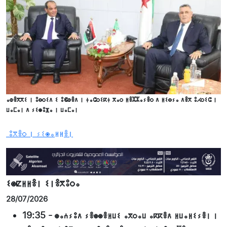
ⴰⵀⴻⴳⴳⵉ ⵏ ⵓⴱⵔⵉⴷ ⵉ ⵓⵞⵀⴻⴷ ⵏ ⵜⴰⵛⵔⵉⴽⵜ ⴳⴰⵔ ⵍⴻⵣⵣⴰⵢⴻⵔ ⴷ ⵍⵉⴱⵢⴰ ⴷⴻⴳ ⵓⵃⵔⵉⵛ ⵏ
ⵡⴰⵎⴰⵏ ⴷ ⵢⵉⵙⵓⴼⴰ ⵏ ⵡⴰⵎⴰⵏ
ⵓⴳⴻⵔ ⵏ ⵢⵉⵙⴰⵍⵍⴻⵏ
ⵉⵙⵇⵍⵍⴻⵏ ⵉⵏⴻⴳⵓⵔⴰ
28/07/2026
19:35
-
ⵙⴰⵄⵢⵓⴷ ⵢⴻⵙⵙⴻⵍⵡⵉ ⴰⴳⵔⴰⵡ ⴰⴽⴽⴻⴷ ⵍⵡⴰⵍⵉⵢⴻⵏ ⵏ