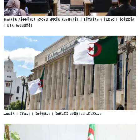
ⵙⴰⵄⵢⵓⴷ ⵢⴻⵙⵙⴻⵍⵡⵉ ⴰⴳⵔⴰⵡ ⴰⴽⴽⴻⴷ ⵍⵡⴰⵍⵉⵢⴻⵏ ⵏ ⵜⴻⴳⴷⵓⴷⴰ ⵉ ⵓⴹⴼⴰⵔ ⵏ ⵓⵔⴻⵇⵇⴻⵄ
ⵏ ⵡⵉⴷ ⵉⵀⵓⵡⵡⵣⴻⵏ
ⴰⴱⵔⵉⴷ ⵏ ⵓⴼⵔⴰⵏ ⵏ ⵓⵙⴻⵍⵡⴰⵢ ⵏ ⵓⵙⵇⴰⵎⵓ ⴰⵖⴻⵍⵏⴰⵡ ⴰⵎⴰⴳⴷⴰⵢ