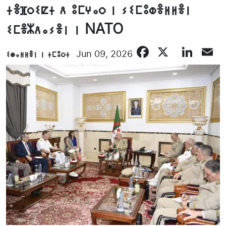
ⵜⴻⴼⵔⵉⵇⵜ ⴷ ⵓⵎⵖⴰⵔ ⵏ ⵢⵉⵎⵓⵀⴻⵍⵍⴻⵏ
ⵉⵎⴻⵣⴷⴰⵢⴻⵏ ⵏ NATO
Facebook
X
Lin
E
ⵉⵙⴰⵍⵍⴻⵏ ⵏ ⵜⵎⵓⵔⵜ
Jun 09, 2026