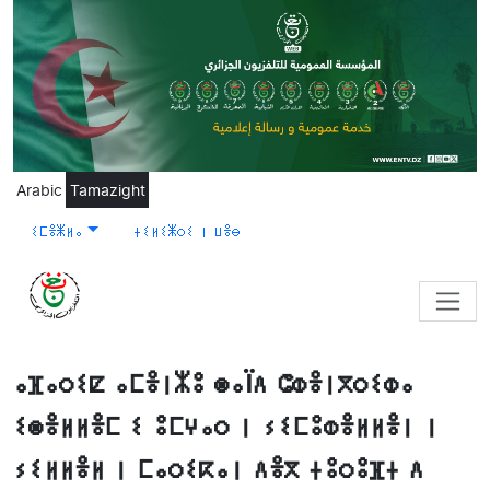
Skip to main content
Arabic
Tamazight
ⵉⵎⴻⵥⵍⴰ
ⵜⵉⵍⵉⵥⵔⵉ ⵏ ⵡⴻⴱ
ⴰⴼⴰⵔⵉⵇ ⴰⵎⴻⵏⵣⵓ ⵙⴰïⴷ ⵛⵀⴻⵏⴳⵔⵉⵀⴰ
ⵉⵙⴻⵍⵍⴻⵎ ⵉ ⵓⵎⵖⴰⵔ ⵏ ⵢⵉⵎⵓⵀⴻⵍⵍⴻⵏ ⵏ
ⵢⵉⵍⵍⴻⵍ ⵏ ⵎⴰⵔⵉⴽⴰⵏ ⴷⴻⴳ ⵜⵓⵔⵓⴼⵜ ⴷ