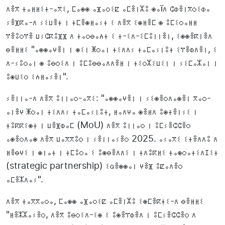
ⴷⴻⴳ ⵜⴰⵍⵍⵉⵜ-ⴰⴳⵉ, ⵎⴰⵙⵙ ⴰⴼⴰⵔⵉⵇ ⴰⵎⴻⵏⵣⵓ ⵙⴰïⴷ ⵛⵀⴻⵏⴳⵔⵉⵀⴰ
ⵢⴻⴼⴽⴰ-ⴷ ⵢⵉⵡⴻⵜ ⵏ ⵜⵎⴻⵙⵍⴰⵢⵜ ⵉ ⴷⴻⴳ ⵉⵙⵍⴻⵎ ⵙ ⵓⵎⵉⵔⴰⵍⵍ
ⴶⴻⵓⵔⴶⴻ ⵡⵢⵛⴽⵓⴼⴼ ⴷ ⵜⴰⵔⴱⴰⵄⵜ ⵉ ⵜ-ⵉⴷ-ⵉⵎⵓⵏⵏⴻⵏ, ⵉⵙⵙⴻⴽⵏⴻⴷ
ⴱⴻⵍⵍⵉ "ⴰⵙⵙⴰⵖⴻⵏ ⵏ ⵙⵉⵏ ⵥⵔⴰⵏ ⵜⵉⴷⴷⵢ ⵜⴰⵎⴰⵢⵏⵓⵜ ⵉⴶⴻⵀⴷⴻⵏ, ⵉ
ⴷ-ⵢⵓⵔⴰⵏ ⵙ ⵓⴱⵔⵉⴷ ⵏ ⵓⵎⵓⴱⴱⴰⴷⴷⴻⵍ ⵏ ⵜⵉⵔⵣⵉⵡⵉⵏ ⵏ ⵢⵉⵎⴰⵣⴰⵏ ⵏ
ⵓⵙⵡⵉⵔ ⵉⵄⵍⴰⵢⴻⵏ".
ⵢⴻⵏⵏⴰ-ⴷ ⴷⴻⴳ ⵓⵏⵏⴰⵔ-ⴰⴳⵉ: "ⴰⵙⵙⴰⵖⴻⵏ ⵏ ⵢⵉⵙⴻⵔⴷⴰⵙⴻⵏ ⴳⴰⵔ-
ⴰⵏⴻⵖ ⵥⵔⴰⵏ ⵜⵉⴷⴷⵢ ⵜⴰⵎⴰⵢⵏⵓⵜ, ⵍⴰⴷⵖⴰ ⵙⴻⵍⴷ ⵓⵙⵜⴻⵏⵢⵉ ⵏ
ⵜⵓⴽⴽⵉⵙⵜ ⵏ ⵡⴻⴼⵀⴰⵎ (MoU) ⴷⴻⴳ ⵓⵏⵏⴰⵔ ⵏ ⵓⵎⵢⴻⵛⵛⴻⵔ
ⴰⵙⴻⵔⴷⴰⵙ ⴷⴻⴳ ⵡⴰⴳⴳⵓⵔ ⵏ ⵢⴻⵏⵏⴰⵢⴻⵔ 2025. ⴰⵢⴰⴳⵉ ⵉⵜⴻⴷⴷⵓ ⴷ
ⵍⴻⴱⵖⵉ ⵏ ⵙⵏⴰⵜ ⵏ ⵜⵎⵓⵔⴰ ⵉ ⵓⵙⴱⴻⴷⴷⵉ ⵏ ⵜⴷⵓⴽⵍⵉ ⵜⴰⵙⵔⴰⵜⵉⴷⵊⵉⵜ
(strategic partnership) ⵉⵕⴻⵙⵙⴰⵏ ⵖⴻⴼ ⵓⵇⴰⴷⴻⵔ
ⴰⵎⴻⵣⴷⴰⵢ".
ⴷⴻⴳ ⵜⴰⴳⴳⴰⵔⴰ, ⵎⴰⵙⵙ ⴰⴼⴰⵔⵉⵇ ⴰⵎⴻⵏⵣⵓ ⵉⵙⵎⴻⴽⵜⵉ-ⴷ ⴱⴻⵍⵍⵉ
"ⵍⴻⵣⵣⴰⵢⴻⵔ, ⴷⴻⴳ ⵓⴱⵔⵉⴷ-ⵉⵙ ⵉ ⵓⵙⴻⴶⵀⴻⴷ ⵏ ⵓⵎⵢⴻⵛⵛⴻⵔ ⴷ