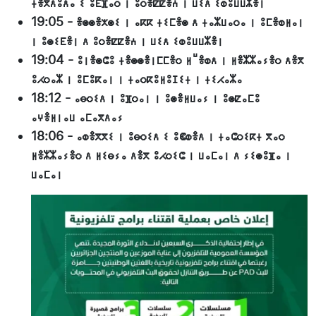
ⵜⴻⴳⴷⵓⴷⴰ ⵉ ⵓⴹⴼⴰⵔ ⵏ ⵓⵔⴻⵇⵇⴻⵄ ⵏ ⵡⵉⴷ ⵉⵀⵓⵡⵡⵣⴻⵏ
19:05
-
ⴻⵙⵙⴻⵅⵙⵉ ⵏ ⴰⴽⴽ ⵜⵉⵎⴻⵙ ⴷ ⵜⴰⵣⵡⴰⵔⴰ ⵏ ⵓⵎⴻⵀⵍⴰⵏ
ⵏ ⵓⵙⵉⴹⴻⵏ ⴷ ⵓⵔⴻⵇⵇⴻⵄ ⵏ ⵡⵉⴷ ⵉⵀⵓⵡⵡⵣⴻⵏ
19:04
-
ⵓⵏⴻⵙⵛⵓ ⵜⴻⵙⵙⴻⵏⵎⵎⴻⵔ ⵍⵯⴻⵀⴷ ⵏ ⵍⴻⵣⵣⴰⵢⴻⵔ ⴷⴻⴳ
ⵓⵃⵔⴰⵣ ⵏ ⵓⵎⵓⴽⴰⵏ ⵏ ⵜⴰⵔⴽⵓⵍⵓⵊⵉⵜ ⵏ ⵜⵉⵃⴰⵣⴰ
18:12
-
ⴰⴱⵔⵉⴷ ⵏ ⵓⴼⵔⴰⵏ ⵏ ⵓⵙⴻⵍⵡⴰⵢ ⵏ ⵓⵙⵇⴰⵎⵓ
ⴰⵖⴻⵍⵏⴰⵡ ⴰⵎⴰⴳⴷⴰⵢ
18:06
-
ⴰⵀⴻⴳⴳⵉ ⵏ ⵓⴱⵔⵉⴷ ⵉ ⵓⵞⵀⴻⴷ ⵏ ⵜⴰⵛⵔⵉⴽⵜ ⴳⴰⵔ
ⵍⴻⵣⵣⴰⵢⴻⵔ ⴷ ⵍⵉⴱⵢⴰ ⴷⴻⴳ ⵓⵃⵔⵉⵛ ⵏ ⵡⴰⵎⴰⵏ ⴷ ⵢⵉⵙⵓⴼⴰ ⵏ
ⵡⴰⵎⴰⵏ