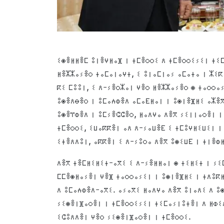
ⵉⵙⴻⵍⵍⴻⵎ ⵓⵏⴻⵖⵍⴰⴼ ⵏ ⵜⵎⴻⵔⵔⵉ ⴷ ⵜⵎⴻⵔⵔⵉⵢⵉⵏ ⵜⵉⵎ
ⵍⴻⵣⵣⴰⵢⴻⵔ ⵜⴰⵎⴰⵏⴰⵖⵜ, ⵉ ⵓⵏⴰⵎⵏⴰⵢ ⴰⵎⴰⵜⴰ ⵏ ⵣⵉ
ⴽⵉ ⵎⵓⵓⵏ, ⵉ ⴷ-ⵢⴻⵔⵣⴰⵏ ⵖⴻⵔ ⵍⴻⵣⵣⴰⵢⴻⵔ ⵙ ⵜⴰⵔⵔⴰ
ⵓⵙⴻⴷⴱⴻⵔ ⵏ ⵓⵎⴰⵄⵀⴻⴷ ⴰⵎⴰⴹⵍⴰⵏ ⵏ ⵓⵙⵏⴻⴼⵍⵉ ⴰⵣⴻ
ⵓⵙⴻⴶⵀⴻⴷ ⵏ ⵓⵎⵢⴻⵛⵛⴻⵔ, ⵍⴰⴷⵖⴰ ⴷⴻⴳ ⵢⵉⵏⵏⴰⵔⴻⵏ ⵏ
ⵜⵎⴻⵔⵔⵉ, ⵉⵡⴰⴽⴽⴻⵏ ⴰⴷ ⴷ-ⵢⴰⵡⴻⴹ ⵉ ⵜⵎⵓⵖⵍⵉⵡⵉⵏ ⵏ
ⵉⵜⴻⴷⴷⵓⵏ, ⴰⴽⴽⴻⵏ ⵉ ⴷ-ⵢⵓⵔⴰ ⴷⴻⴳ ⵓⵙⵉⵡⴹ ⵏ ⵜⵏⴻⵀ
ⴷⴻⴳ ⵜⴻⵎⵍⵉⵍⵉⵜ-ⴰⴳⵉ ⵉ ⴷ-ⵢⴻⵍⵍⴰⵏ ⵙ ⵜⵉⵍⵉⵜ ⵏ ⵢⵉ
ⵎⵎⴻⵙⵍⴰⵢⴻⵏ ⵖⴻⴼ ⵜⴰⵔⵔⴰⵢⵉⵏ ⵏ ⵓⵙⵏⴻⴼⵍⵉ ⵏ ⵜⴷⵓⴽⵍ
ⴷ ⵓⵎⴰⵄⵀⴻⴷ-ⴰⴳⵉ. ⴰⵢⴰⴳⵉ ⵍⴰⴷⵖⴰ ⴷⴻⴳ ⵓⵏⴰⴷⵉ ⴷ ⵓ
ⵢⵉⵙⴻⵏⴼⴰⵔⴻⵏ ⵏ ⵜⵎⴻⵔⵔⵉⵢⵉⵏ ⵜⵉⵎⴰⵢⵏⵓⵜⴻⵏ ⴷ ⵍⵀⵉ
ⵉⵛⵓⴷⴷⴻⵏ ⵖⴻⵔ ⵢⵉⵙⴻⵏⴼⴰⵔⴻⵏ ⵏ ⵜⵎⴻⵔⵔⵉ.