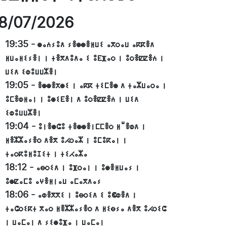
8/07/2026
19:35
-
ⵙⴰⵄⵢⵓⴷ ⵢⴻⵙⵙⴻⵍⵡⵉ ⴰⴳⵔⴰⵡ ⴰⴽⴽⴻⴷ
ⵍⵡⴰⵍⵉⵢⴻⵏ ⵏ ⵜⴻⴳⴷⵓⴷⴰ ⵉ ⵓⴹⴼⴰⵔ ⵏ ⵓⵔⴻⵇⵇⴻⵄ ⵏ
ⵡⵉⴷ ⵉⵀⵓⵡⵡⵣⴻⵏ
19:05
-
ⴻⵙⵙⴻⵅⵙⵉ ⵏ ⴰⴽⴽ ⵜⵉⵎⴻⵙ ⴷ ⵜⴰⵣⵡⴰⵔⴰ ⵏ
ⵓⵎⴻⵀⵍⴰⵏ ⵏ ⵓⵙⵉⴹⴻⵏ ⴷ ⵓⵔⴻⵇⵇⴻⵄ ⵏ ⵡⵉⴷ
ⵉⵀⵓⵡⵡⵣⴻⵏ
19:04
-
ⵓⵏⴻⵙⵛⵓ ⵜⴻⵙⵙⴻⵏⵎⵎⴻⵔ ⵍⵯⴻⵀⴷ ⵏ
ⵍⴻⵣⵣⴰⵢⴻⵔ ⴷⴻⴳ ⵓⵃⵔⴰⵣ ⵏ ⵓⵎⵓⴽⴰⵏ ⵏ
ⵜⴰⵔⴽⵓⵍⵓⵊⵉⵜ ⵏ ⵜⵉⵃⴰⵣⴰ
18:12
-
ⴰⴱⵔⵉⴷ ⵏ ⵓⴼⵔⴰⵏ ⵏ ⵓⵙⴻⵍⵡⴰⵢ ⵏ
ⵓⵙⵇⴰⵎⵓ ⴰⵖⴻⵍⵏⴰⵡ ⴰⵎⴰⴳⴷⴰⵢ
18:06
-
ⴰⵀⴻⴳⴳⵉ ⵏ ⵓⴱⵔⵉⴷ ⵉ ⵓⵞⵀⴻⴷ ⵏ
ⵜⴰⵛⵔⵉⴽⵜ ⴳⴰⵔ ⵍⴻⵣⵣⴰⵢⴻⵔ ⴷ ⵍⵉⴱⵢⴰ ⴷⴻⴳ ⵓⵃⵔⵉⵛ
ⵏ ⵡⴰⵎⴰⵏ ⴷ ⵢⵉⵙⵓⴼⴰ ⵏ ⵡⴰⵎⴰⵏ