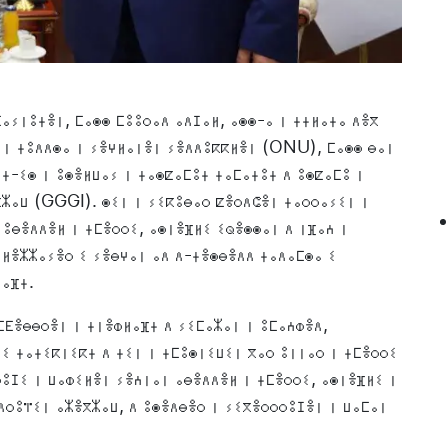
ⴰⵢⵏⵓⵜⴻⵏ, ⵎⴰⵙⵙ ⵎⵓⵓⵔⴰⴷ ⴰⴷⵊⴰⵍ, ⴰⵙⵙ-ⴰ ⵏ ⵜⵜⵍⴰⵜⴰ ⴷⴻⴳ
ⴽ ⵏ ⵜⵓⴷⴷⵙⴰ ⵏ ⵢⴻⵖⵍⴰⵏⴻⵏ ⵢⴻⴷⴷⵓⴽⴽⵍⴻⵏ (ONU), ⵎⴰⵙⵙ ⴱⴰⵏ
ⵢⵜ-ⵉⵙ ⵏ ⵓⵙⴻⵍⵡⴰⵢ ⵏ ⵜⴰⵙⵇⴰⵎⵓⵜ ⵜⴰⵎⴰⵜⵓⵜ ⴷ ⵓⵙⵇⴰⵎⵓ ⵏ
ⴳⵣⴰⵡ (GGGI). ⵙⵉⵏ ⵏ ⵢⵉⴽⵓⴱⴰⵔ ⵇⴻⵔⴷⵛⴻⵏ ⵜⴰⵔⵔⴰⵢⵉⵏ ⵏ
 ⵓⴱⴻⴷⴷⴻⵍ ⵏ ⵜⵎⴻⵔⵔⵉ, ⴰⵙⵏⴻⴼⵍⵉ ⵉⵕⴻⵙⵙⴰⵏ ⴷ ⵏⴼⴰⵄ ⵏ
 ⵍⴻⵣⵣⴰⵢⴻⵔ ⵉ ⵢⴻⴱⵖⴰⵏ ⴰⴷ ⴷ-ⵜⴻⵙⴱⴻⴷⴷ ⵜⴰⴷⴰⵎⵙⴰ ⵉ
ⵍⴰⴼⵜ.
ⵎⴹⴻⴱⴱⵔⴻⵏ ⵏ ⵜⵏⴻⵀⵍⴰⴼⵜ ⴷ ⵢⵉⵎⴰⵣⴰⵏ ⵏ ⵓⵎⴰⵄⵀⴻⴷ,
ⵉ ⵜⴰⵜⵉⴽⵏⵉⴽⵜ ⴷ ⵜⵉⵏ ⵏ ⵜⵎⵓⵙⵏⵉⵡⵉⵏ ⴳⴰⵔ ⵓⵏⵏⴰⵔ ⵏ ⵜⵎⴻⵔⵔⵉ
ⵙⵓⵊⵉ ⵏ ⵡⴰⵀⵉⵍⴻⵏ ⵢⴻⵄⵏⴰⵏ ⴰⴱⴻⴷⴷⴻⵍ ⵏ ⵜⵎⴻⵔⵔⵉ, ⴰⵙⵏⴻⴼⵍⵉ ⵏ
ⴷⵔⵓⴶⵉⵏ ⴰⵣⴻⴳⵣⴰⵡ, ⴷ ⵓⵙⴻⴷⴱⴻⵔ ⵏ ⵢⵉⴳⴻⵔⵔⵔⵓⵊⴻⵏ ⵏ ⵡⴰⵎⴰⵏ