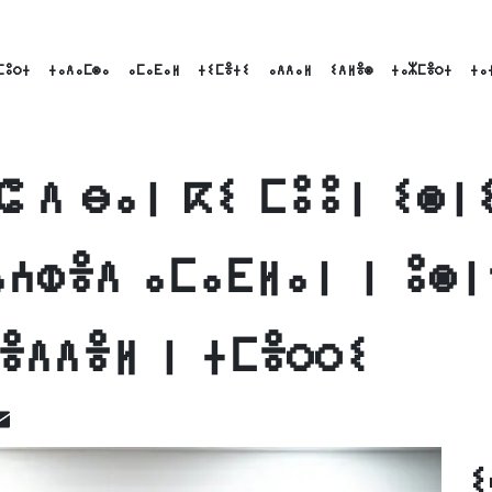
ⵎⵓⵔⵜ
ⵜⴰⴷⴰⵎⵙⴰ
ⴰⵎⴰⴹⴰⵍ
ⵜⵉⵎⴻⵜⵉ
ⴰⴷⴷⴰⵍ
ⵉⴷⵍⴻⵙ
ⵜⴰⵣⵎⴻⵔⵜ
ⵜⴰ
ⵛ ⴷ ⴱⴰⵏ ⴽⵉ ⵎⵓⵓⵏ ⵉⵙⵏ
ⴰⵄⵀⴻⴷ ⴰⵎⴰⴹⵍⴰⵏ ⵏ ⵓⵙ
ⴱⴻⴷⴷⴻⵍ ⵏ ⵜⵎⴻⵔⵔⵉ
ok
inkedIn
Email
ⵉ