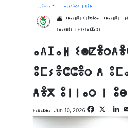
ⵉⵎⴻⵥⵍⴰ
ⵜⵉⵍⵉⵥⵔⵉ ⵏ ⵡⴻⴱ
ⵉⵙⴰⵍⵍⴻⵏ ⵉⵏⴻⴳⵓⵔⴰ
ⵉⵙⴰⵍⵍⴻⵏ ⵏ ⵜ
الرئيسية
ⵉⵙⴰⵍⵍⴻⵏ ⵏ ⵜⵉⵍⵉⴱⵉⵣⵢⵓⵏ
ⴰⴷⵊⴰⵍ ⵉⵙⵇⴻⵔⴷⴻ
ⵓⵎⵢⴻⵛⵛⴻⵔ ⴷ ⵓⵎ
ⴷⴻⴳ ⵓⵏⵏⴰⵔ ⵏ ⵓ
Facebo
X
L
ⵜⴰⴷⴰⵎⵙⴰ
Jun 10, 2026