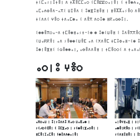
ⵜⵉⵎⴰⵢⵏⵓⵜⴻⵏ ⴷ ⵜⵣⴻⵎⵎⴰⵔ ⵉⵎⴻⵇⵇⵔⴰⵏⴻⵏ ⵉ ⵜⴻⵙⵄⴰ,
ⴰⵎⴰⵄⵀⴻⴷ-ⴰⴳⵉ ⵡⵊⴻⴷ ⵉ ⵓⵙⴼⵓⵍⴻⵍ ⵏ ⵍⴻⵣⵣⴰⵢⴻⵔ ⴷ
ⵜⵉⴷⴷⵉ ⵖⴻⵔ ⵜⴷⴰⵎⵙⴰ ⵉ ⴷⴻⴳ ⴷⵔⵓⵙ ⵍⴽⴰⵕⴱⵓⵏ.
ⵉⵙⵙⴻⴳⵔⴰ-ⴷ ⵜⵎⴻⵙⵍⴰⵢⵜ-ⵉⵙ ⵙ ⵓⵙⵉⵡⴻⵍ ⵉ ⵓⴷⴻⴳⴳⴻⵔ
ⵉⵡⴰⴽⴽⴻⵏ ⴰⴷ ⵢⴻⵙⵙⵉⵡⴻⴹ ⴰⴷ ⵉⵅⴷⴻⵎ ⵜⵎⵓⵀⴰⵍ-ⵉⵙ ⵓ
ⵓⵙⵏⴻⴼⵍⵉ ⵉⵕⴻⵙⵙⴰⵏ, ⴰⴱⴻⴷⴷⴻⵍ ⵏ ⵜⵎⴻⵔⵔⵉ ⴷ ⵜⴰⴷⴰ
ⴰⵔⵏⵓ ⵖⴻⵔ
ⴰⴳⵔⴰⵡ ⵏ ⵓⵏⵢⵓⴷⴷⵓ ⴳⴰⵔ ⵡⴰⵟⴰⵙ ⵏ
ⴰⵏⴻⵖⵍⴰⴼ ⵏ ⵜⵏ
ⵢⵉⵃⵔⵉⵛⴻⵏ ⵉ ⵓⴹⴼⴰⵔ ⵏ ⵢⵉⵙⴻⵏⴼⴰⵔⴻⵏ ⵏ
ⴰⵙⴻⵏⴽⴻⵔ ⵏ ⵢⵉ
ⵍⵎⴻⵏⵊⴰⵎⴻⵏ ⵉⵙⵓⴷⴷⵙⴰⵏⴻⵏ
ⵢⵉⴷⵍⵓⵍⴻⵏ ⵏ ⵓ