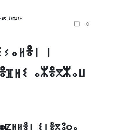
ⵜⵉⴽⵏⵓⵍⵓⵊⵉⵜ
Toggle theme
ⵉⵢⴰⵍⴻⵏ ⵏ
ⵏⴻⴼⵍⵉ ⴰⵣⴻⴳⵣⴰⵡ
ⵙⵇⵍⵍⴻⵏ ⵉⵏⴻⴳⵓⵔⴰ