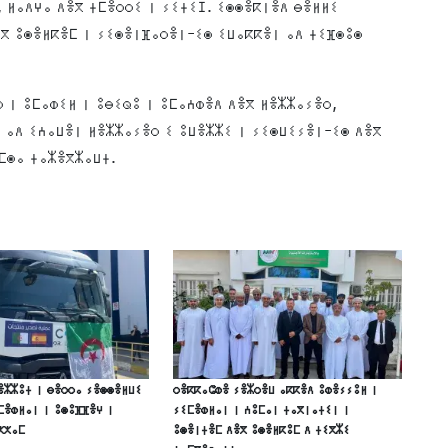
 ⵍⴰⴷⵖⴰ ⴷⴻⴳ ⵜⵎⴻⵔⵔⵉ ⵏ ⵢⵉⵜⵉⵊ. ⵉⵙⵙⴻⴽⵏⴻⴷ ⴱⴻⵍⵍⵉ
ⴻⴳ ⵓⵙⴻⵍⴽⴻⵎ ⵏ ⵢⵉⵙⴻⵏⴼⴰⵔⴻⵏ-ⵉⵙ ⵉⵡⴰⴽⴽⴻⵏ ⴰⴷ ⵜⵉⴼⵙⵓⵙ
 ⵏ ⵓⵎⴰⵀⵉⵍ ⵏ ⵓⴱⵉⵕⵓ ⵏ ⵓⵎⴰⵄⵀⴻⴷ ⴷⴻⴳ ⵍⴻⵣⵣⴰⵢⴻⵔ,
 ⴰⴷ ⵉⵄⴰⵡⴻⵏ ⵍⴻⵣⵣⴰⵢⴻⵔ ⵉ ⵓⵡⴻⵣⵣⵉ ⵏ ⵢⵉⵙⵡⵉⵢⴻⵏ-ⵉⵙ ⴷⴻⴳ
ⵎⵙⴰ ⵜⴰⵣⴻⴳⵣⴰⵡⵜ.
ⴻⵣⵣⵓⵜ ⵏ ⴱⴻⵔⵔⴰ ⵢⴻⵙⵙⴻⵍⵡⵉ
ⵔⴻⴽⴽⴰⵛⵀⴻ ⵢⴻⵣⵔⴻⵡ ⴰⴽⴽⴻⴷ ⵓⵀⴻⵢⵢⵓⵍ ⵏ
ⵎⴻⵀⵍⴰⵏ ⵏ ⵓⵙⵓⴼⴼⴻⵖ ⵏ
ⵢⵉⵎⴻⵀⵍⴰⵏ ⵏ ⵄⵓⵎⴰⵏ ⵜⴰⴳⵏⴰⵜⵉⵏ ⵏ
ⵅⵅⴰⵎ
ⵓⵙⴻⵏⵜⴻⵎ ⴷⴻⴳ ⵓⵙⴻⵍⴽⵓⵎ ⴷ ⵜⵉⴳⵣⵉ