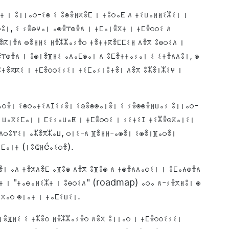
ⵜ ⵏ ⵓⵏⵏⴰⵔ-ⵉⵙ ⵉ ⵓⵙⴻⵍⴽⴻⵎ ⵏ ⵜⵓⵔⴰⴹ ⴷ ⵜⵉⵡⴰⵍⵍⵉⵣⵉⵏ ⵏ
ⵓⵏ, ⵉ ⵢⴻⴱⵖⴰⵏ ⴰⵙⴻⴶⵀⴻⴷ ⵏ ⵜⵎⴰⵏⴻⴳⵜ ⵏ ⵜⵎⴻⵔⵔⵉ ⴷ
ⵙⴻⴽⵏⴻⴷ ⴱⴻⵍⵍⵉ ⵍⴻⵣⵣⴰⵢⴻⵔ ⵜⴻⵜⵜⴽⴻⵎⵎⵉⵍ ⴷⴻⴳ ⵓⴱⵔⵉⴷ ⵏ
ⴻⴶⵀⴻⴷ ⵏ ⵓⵙⵏⴻⴼⵍⵉ ⴰⴷⴰⵎⵙⴰⵏ ⴷ ⵓⵎⴻⵜⵜⴰⵢⴰⵏ ⵉ ⵉⵜⴻⴷⴷⵓⵏ, ⵙ
ⵓⵜⴻⴽⴽⵉ ⵏ ⵜⵎⴻⵔⵔⵉⵢⵉⵏ ⵜⵉⵎⴰⵢⵏⵓⵜⴻⵏ ⴷⴻⴳ ⵓⵣⴻⵏⵣⵉⵖ ⵏ
ⴰⵔⴻⵏ ⵉⵙⵔⴰⵜⵉⴷⵊⵉⵢⴻⵏ ⵉⵕⴻⵙⵙⴰⵏⴻⵏ ⵉ ⵢⴻⵙⵙⴻⵍⵡⴰⵢ ⵓⵏⵏⴰⵔ-
ⵏ ⵡⴰⴳⵉⵎⴰⵏ ⵏ ⵎⵉⵢⴰⵡⴰⵟ ⵏ ⵜⵎⴻⵔⵔⵉ ⵏ ⵢⵉⵜⵉⵊ ⵜⵉⵣⴻⵕⴽⴰⵏⵉⵏ
ⵉⴷⵔⵓⴶⵉⵏ ⴰⵣⴻⴳⵣⴰⵡ, ⵔⵏⵉ-ⴷ ⴼⴻⵍⵍ-ⴰⵙⴻⵏ ⵉⵙⴻⵏⴼⴰⵔⴻⵏ
ⴰⵎⴰⵏⵜ (ⵏⵓⵛⵍéⴰⵉⵔⴻ).
ⴻⵏ ⴰⴷ ⵜⴻⵅⴷⴻⵎ ⴰⴼⵓⵙ ⴷⴻⴳ ⵓⴼⵓⵙ ⴷ ⵜⵙⴻⴷⴷⴰⵔⵉⵏ ⵏ ⵓⵎⴰⵄⵀⴻⴷ
ⴻⵜ ⵏ "ⵜⴰⴱⴰⵍⵉⵣⵜ ⵏ ⵓⴱⵔⵉⴷ" (roadmap) ⴰⵔⴰ ⴷ-ⵢⴻⴳⵍⵓⵏ ⵙ
ⴳⴰⵔ ⵙⵏⴰⵜ ⵏ ⵜⴰⵎⵉⵡⵉⵏ.
ⵙⵏⴻⴼⵍⵉ ⵉ ⵜⵣⴻⵔ ⵍⴻⵣⵣⴰⵢⴻⵔ ⴷⴻⴳ ⵓⵏⵏⴰⵔ ⵏ ⵜⵎⴻⵔⵔⵉⵢⵉⵏ