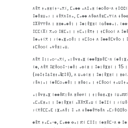
ⴷⴻⴳ ⵜⴰⵍⵍⵉⵜ-ⴰⴳⵉ, ⵎⴰⵙⵙ ⴰⴷⵊⴰⵍ ⵉⵙⵔⴻⵚ-ⴷ ⵜⵓⵛⵛⵉ
ⵓⵙⴻⵍⵡⴰⵢ ⵏ ⵜⴻⴳⴷⵓⴷⴰ, ⵎⴰⵙⵙ ⵄⴻⴱⴷⴻⵍⵎⴰⴶⵉⴷ ⵜⴻⴱⴱ
ⵓⵣⴻⴶⴶⴻⴷ ⵏ ⵍⵍⵙⴰⵙⴻⵏ ⵏ ⵓⵙⵏⴻⴼⵍⵉ ⵉⵕⴻⵙⵙⴰⵏ. ⵉⵙ
ⵓⵎⵎⵉⵣⵉ ⴳⴰⵔ ⵓⵟⵎⴰⵏ ⵏ ⵜⵎⴰⵏⴻⴳⵜ ⵏ ⵜⵎⴻⵔⵔⵉ ⴷ ⵓⵙ
ⵓⵙⴰⵜⵉⴳ ⵏ ⵢⵉⵙⴰⴼⴰⵔⴻⵏ ⵏ ⵜⵎⵓⵔⵜ ⴷ ⵓⵙⵙⴻⵎⵖⴻⵔ ⵏ 
ⵜⵎⴻⵔⵔⵉ ⴰⵖⴻⵍⵏⴰⵡ.
ⴷⴻⴳ ⵓⵏⵏⴰⵔ-ⴰⴳⵉ, ⴰⵏⴻⵖⵍⴰⴼ ⵉⵙⵙⴻⴼⵀⴻⵎ-ⴷ ⵉⵙⴻⵏⴼ
ⵉⵙ, ⴷⴻⴳ ⵓⵇⴻⵔⵔⵓ-ⵏⵙⴻⵏ ⴰⵀⵉⵍ ⵏ ⵓⵙⵏⴻⴼⵍⵉ ⵏ 15 
(ⵒⵀⵓⵜⵓⵠⵓⵍⵜⴰïⵇⵓⴻ), ⴷ ⵡⴰⵀⵉⵍ ⵏ ⵓⵙⵏⴻⴼⵍⵉ ⵏ ⵍⵀ
ⵢⴻⵄⵏⴰⵏ ⵉⵙⴻⵎⵔⴰⵙⴻⵏ ⵏ ⵍⴻⵀⵏⴰ ⵏ ⵜⵎⴻⵔⵔⵉ ⵜⴰⵡⵓⵜ
ⴰⵏⴻⵖⵍⴰⴼ ⵉⵙⵙⴻⴽⵏⴻⴷ ⵍⴻⴱⵖⵉ ⵏ ⵜⵏⴻⵀⵍⴰⴼⵜ ⵉⵡⴰⴽⴽ
ⴰⵎⴰⴹⵍⴰⵏ ⵏ ⵓⵙⵏⴻⴼⵍⵉ ⴰⵣⴻⴳⵣⴰⵡ ⵉ ⵓⵙⵓⵊⵉ ⵏ ⵢⵉⵡ
ⵢⵉⴳⴻⵎⵎⴰⴹ ⵏⴼⴰⵄⴻⵏ ⵓ ⴰⴷ ⵜⴻⵙⵙⴻⴶⵀⴻⴷ ⴰⵎⵢⴻⵛⵛⴻⵔ 
ⵙⴻⴳ ⵜⴰⵎⴰ-ⵙ, ⵎⴰⵙⵙ ⴱⴰⵏ ⴽⵉ ⵎⵓⵓⵏ ⵉⵙⵍⴻⵎ-ⴷ ⵙ ⵓ