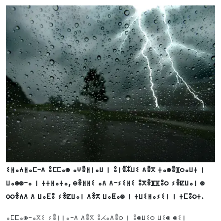
ⵉⵍⴰⵄⵍⴰⵎ-ⴷ ⵓⵎⵎⴰⵙ ⴰⵖⴻⵍⵏⴰⵡ ⵏ ⵓⵏⴻⵣⵡⵉ ⴷⴻⴳ ⵜⴰⵙⴻⴼⵔⴰⵡⵜ ⵏ
ⵡⴰⵙⵙ-ⴰ ⵏ ⵜⵜⵍⴰⵜⴰ, ⴱⴻⵍⵍⵉ ⴰⴷ ⴷ-ⵢⵉⵍⵉ ⵓⴳⴻⴼⴼⵓⵔ ⵢⴻⵇⵡⴰⵏ ⵙ
ⵔⵔⴻⵄⴷ ⴷ ⵡⴰⴹⵓ ⵢⴻⵇⵡⴰⵏ ⴷⴻⴳ ⵡⴰⵟⴰⵙ ⵏ ⵜⵡⵉⵍⴰⵢⵉⵏ ⵏ ⵜⵎⵓⵔⵜ.
ⴰⵎⵎⴰⵙ-ⴰⴳⵉ ⵢⴻⵏⵏⴰ-ⴷ ⴷⴻⴳ ⵓⵃⴰⴷⴻⵔ ⵏ ⵓⵙⵡⵉⵔ ⵡⵉⵙ ⵙⵉⵏ