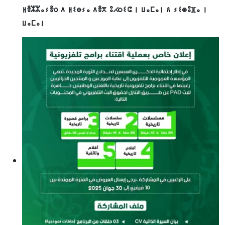
ⵍⴻⵣⵣⴰⵢⴻⵔ ⴷ ⵍⵉⴱⵢⴰ ⴷⴻⴳ ⵓⵃⵔⵉⵛ ⵏ ⵡⴰⵎⴰⵏ ⴷ ⵢⵉⵙⵓⴼⴰ ⵏ
ⵡⴰⵎⴰⵏ