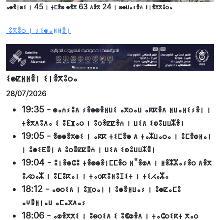
ⴰⵙⴻⵏⵙⵉ ⵏ 45 ⵏ ⵜⵎⴻⵙ ⵙⴻⴳ 63 ⴷⴻⴳ 24 ⵏ ⵙⵙⵡⴰⵢⴻⵄ ⵉⵏⴻⴳⴳⵓⵔⴰ
ⵓⴳⴻⵔ ⵏ ⵢⵉⵙⴰⵍⵍⴻⵏ
ⵉⵙⵇⵍⵍⴻⵏ ⵉⵏⴻⴳⵓⵔⴰ
28/07/2026
19:35
-
ⵙⴰⵄⵢⵓⴷ ⵢⴻⵙⵙⴻⵍⵡⵉ ⴰⴳⵔⴰⵡ ⴰⴽⴽⴻⴷ ⵍⵡⴰⵍⵉⵢⴻⵏ ⵏ
ⵜⴻⴳⴷⵓⴷⴰ ⵉ ⵓⴹⴼⴰⵔ ⵏ ⵓⵔⴻⵇⵇⴻⵄ ⵏ ⵡⵉⴷ ⵉⵀⵓⵡⵡⵣⴻⵏ
19:05
-
ⴻⵙⵙⴻⵅⵙⵉ ⵏ ⴰⴽⴽ ⵜⵉⵎⴻⵙ ⴷ ⵜⴰⵣⵡⴰⵔⴰ ⵏ ⵓⵎⴻⵀⵍⴰⵏ
ⵏ ⵓⵙⵉⴹⴻⵏ ⴷ ⵓⵔⴻⵇⵇⴻⵄ ⵏ ⵡⵉⴷ ⵉⵀⵓⵡⵡⵣⴻⵏ
19:04
-
ⵓⵏⴻⵙⵛⵓ ⵜⴻⵙⵙⴻⵏⵎⵎⴻⵔ ⵍⵯⴻⵀⴷ ⵏ ⵍⴻⵣⵣⴰⵢⴻⵔ ⴷⴻⴳ
ⵓⵃⵔⴰⵣ ⵏ ⵓⵎⵓⴽⴰⵏ ⵏ ⵜⴰⵔⴽⵓⵍⵓⵊⵉⵜ ⵏ ⵜⵉⵃⴰⵣⴰ
18:12
-
ⴰⴱⵔⵉⴷ ⵏ ⵓⴼⵔⴰⵏ ⵏ ⵓⵙⴻⵍⵡⴰⵢ ⵏ ⵓⵙⵇⴰⵎⵓ
ⴰⵖⴻⵍⵏⴰⵡ ⴰⵎⴰⴳⴷⴰⵢ
18:06
-
ⴰⵀⴻⴳⴳⵉ ⵏ ⵓⴱⵔⵉⴷ ⵉ ⵓⵞⵀⴻⴷ ⵏ ⵜⴰⵛⵔⵉⴽⵜ ⴳⴰⵔ