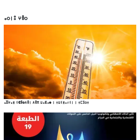
ⴰⵔⵏⵓ ⵖⴻⵔ
ⴰⵣⵖⴰⵍ ⵉⵞⴻⵀⴷⴻⵏ ⴷⴻⴳ ⵡⴰⵟⴰⵙ ⵏ ⵜⵡⵉⵍⴰⵢⵉⵏ ⵏ ⵜⵎⵓⵔⵜ