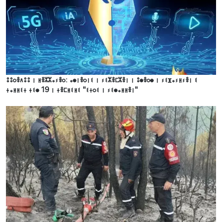
ⵓⵓⵔⴻⴷⵓⵓ ⵏ ⵍⴻⵣⵣⴰⵢⴻⵔ: ⴰⵙⵏⴻⵔⵏⵉ ⵏ ⵢⵉⵣⴻⵎⵣⴻⵏ ⵏ ⵓⵙⴻⵔⵙ ⵏ ⵢⵉⴼⴰⵢⵍⵢⴻⵏ ⵉ
ⵜⴰⵍⵍⵉⵜ ⵜⵉⵙ 19 ⵏ ⵜⴻⵎⵍⵉⵍⵉ "ⵉⵜⵔⵉ ⵏ ⵢⵉⵙⴰⵍⵍⴻⵏ"