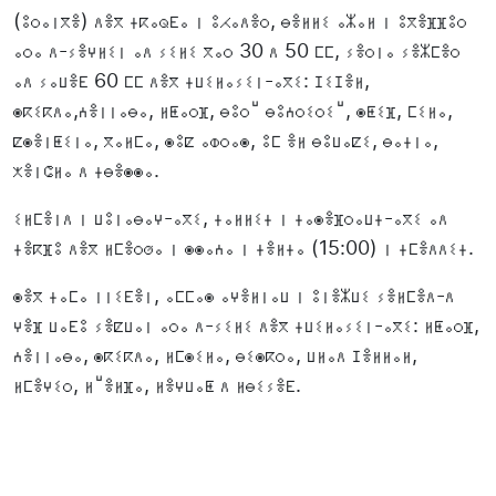
(ⵓⵔⴰⵏⴳⴻ) ⴷⴻⴳ ⵜⴽⴰⵕⴹⴰ ⵏ ⵓⵃⴰⴷⴻⵔ, ⴱⴻⵍⵍⵉ ⴰⵣⴰⵍ ⵏ ⵓⴳⴻⴼⴼⵓⵔ
ⴰⵔⴰ ⴷ-ⵢⴻⵖⵍⵉⵏ ⴰⴷ ⵢⵉⵍⵉ ⴳⴰⵔ 30 ⴷ 50 ⵎⵎ, ⵢⴻⵔⵏⴰ ⵢⴻⵣⵎⴻⵔ
ⴰⴷ ⵢⴰⵡⴻⴹ 60 ⵎⵎ ⴷⴻⴳ ⵜⵡⵉⵍⴰⵢⵉⵏ-ⴰⴳⵉ: ⵊⵉⵊⴻⵍ,
ⵙⴽⵉⴽⴷⴰ,ⵄⴻⵏⵏⴰⴱⴰ, ⵍⵟⴰⵔⴼ, ⴱⵓⵔⵯ ⴱⵓⵄⵔⵉⵔⵉⵯ, ⵙⵟⵉⴼ, ⵎⵉⵍⴰ,
ⵇⵙⴻⵏⵟⵉⵏⴰ, ⴳⴰⵍⵎⴰ, ⵙⵓⵇ ⴰⵀⵔⴰⵙ, ⵓⵎ ⴻⵍ ⴱⵓⵡⴰⵇⵉ, ⴱⴰⵜⵏⴰ,
ⵅⴻⵏⵛⵍⴰ ⴷ ⵜⴱⴻⵙⵙⴰ.
ⵉⵍⵎⴻⵏⴷ ⵏ ⵡⵓⵏⴰⴱⴰⵖ-ⴰⴳⵉ, ⵜⴰⵍⵍⵉⵜ ⵏ ⵜⴰⵙⴻⴼⵔⴰⵡⵜ-ⴰⴳⵉ ⴰⴷ
ⵜⴻⴽⴼⵓ ⴷⴻⴳ ⵍⵎⴻⵔⵚⴰ ⵏ ⵙⵙⴰⵄⴰ ⵏ ⵜⴻⵍⵜⴰ (15:00) ⵏ ⵜⵎⴻⴷⴷⵉⵜ.
ⵙⴻⴳ ⵜⴰⵎⴰ ⵏⵏⵉⴹⴻⵏ, ⴰⵎⵎⴰⵙ ⴰⵖⴻⵍⵏⴰⵡ ⵏ ⵓⵏⴻⵣⵡⵉ ⵢⴻⵍⵎⴻⴷ-ⴷ
ⵖⴻⴼ ⵡⴰⴹⵓ ⵢⴻⵇⵡⴰⵏ ⴰⵔⴰ ⴷ-ⵢⵉⵍⵉ ⴷⴻⴳ ⵜⵡⵉⵍⴰⵢⵉⵏ-ⴰⴳⵉ: ⵍⵟⴰⵔⴼ,
ⵄⴻⵏⵏⴰⴱⴰ, ⵙⴽⵉⴽⴷⴰ, ⵍⵎⵙⵉⵍⴰ, ⴱⵉⵙⴽⵔⴰ, ⵡⵍⴰⴷ ⵊⴻⵍⵍⴰⵍ,
ⵍⵎⴻⵖⵉⵔ, ⵍⵯⴻⵍⴼⴰ, ⵍⴻⵖⵡⴰⵟ ⴷ ⵍⴱⵉⵢⴻⴹ.