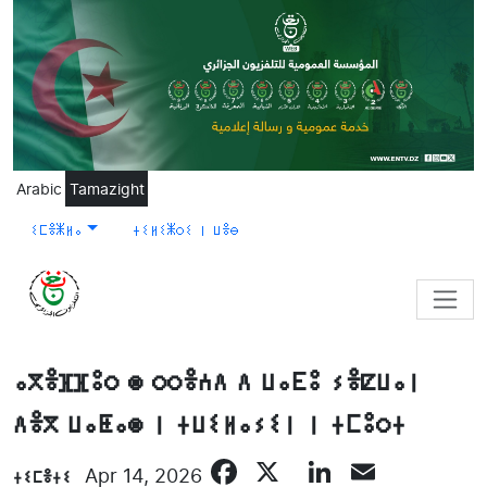
Skip to main content
Arabic
Tamazight
ⵉⵎⴻⵥⵍⴰ
ⵜⵉⵍⵉⵥⵔⵉ ⵏ ⵡⴻⴱ
ⴰⴳⴻⴼⴼⵓⵔ ⵙ ⵔⵔⴻⵄⴷ ⴷ ⵡⴰⴹⵓ ⵢⴻⵇⵡⴰⵏ
ⴷⴻⴳ ⵡⴰⵟⴰⵙ ⵏ ⵜⵡⵉⵍⴰⵢⵉⵏ ⵏ ⵜⵎⵓⵔⵜ
Facebook
X
LinkedIn
Email
ⵜⵉⵎⴻⵜⵉ
Apr 14, 2026