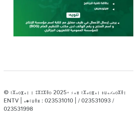
© ⵉⵣⴰⵔⴼⴰⵏ ⵏ ⵓⵣⵓⵣⴻⵔ 2025، ⵢⴰⵍ ⵉⵣⴰⵔⴼⴰⵏ ⵜⵡⴰⵃⴰⵔⵣⴻⵏ
ENTV | ⴰⵙⵉⵡⴻⵍ : 023531010 | / 023531093 /
023531998