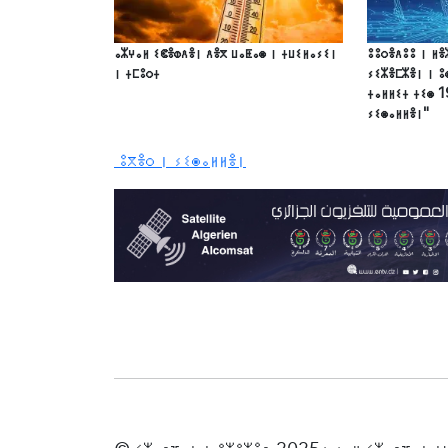
ⴰⵣⵖⴰⵍ ⵉⵞⴻⵀⴷⴻⵏ ⴷⴻⴳ ⵡⴰⵟⴰⵙ ⵏ ⵜⵡⵉⵍⴰⵢⵉⵏ
ⵓⵓⵔⴻⴷⵓⵓ ⵏ ⵍⴻ
ⵏ ⵜⵎⵓⵔⵜ
ⵢⵉⵣⴻⵎⵣⴻⵏ ⵏ ⵓ
ⵜⴰⵍⵍⵉⵜ ⵜⵉⵙ 1
ⵢⵉⵙⴰⵍⵍⴻⵏ"
ⵓⴳⴻⵔ ⵏ ⵢⵉⵙⴰⵍⵍⴻⵏ