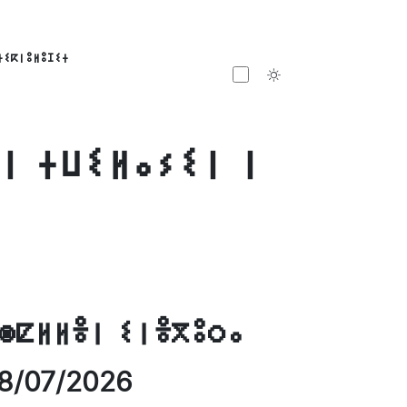
ⵜⵉⴽⵏⵓⵍⵓⵊⵉⵜ
Toggle theme
 ⵏ ⵜⵡⵉⵍⴰⵢⵉⵏ ⵏ
ⵙⵇⵍⵍⴻⵏ ⵉⵏⴻⴳⵓⵔⴰ
8/07/2026