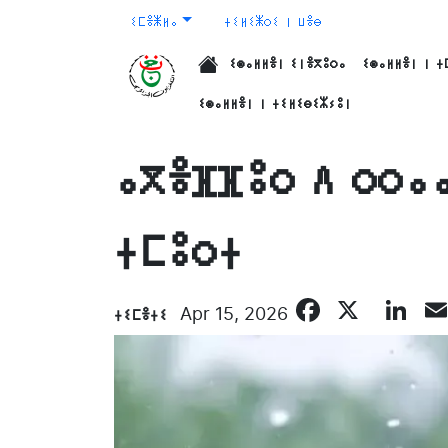
ⵉⵎⴻⵥⵍⴰ
ⵜⵉⵍⵉⵥⵔⵉ ⵏ ⵡⴻⴱ
ⵉⵙⴰⵍⵍⴻⵏ ⵉⵏⴻⴳⵓⵔⴰ
ⵉⵙⴰⵍⵍⴻⵏ ⵏ ⵜ
الرئيسية
ⵉⵙⴰⵍⵍⴻⵏ ⵏ ⵜⵉⵍⵉⴱⵉⵣⵢⵓⵏ
ⴰⴳⴻⴼⴼⵓⵔ ⴷ ⵔⵔⴰⴰ
ⵜⵎⵓⵔⵜ
Facebo
X
Li
ⵜⵉⵎⴻⵜⵉ
Apr 15, 2026