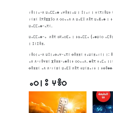
ⵢⴻⵏⵏⴰ-ⴷ ⵡⴰⵎⵎⴰⵙ ⴰⵖⴻⵍⵏⴰⵡ ⵏ ⵓⵏⴰⵢ ⵏ ⵜⵉⴳⵏⴻⵡⵜ 
ⵢⵉⵍⵉ ⵓⴳⴻⴼⴼⵓⵔ ⴷ ⵔⵔⴰⴰⴷ ⴷ ⵡⴰⴹⵓ ⴷⴻⴳ ⵡⴰⵟⴰⵙ ⵏ 
ⵡⴰⵎⵎⴰⵙ-ⴰⴳⵉ.
ⵡⴰⵎⵎⴰⵙ-ⴰ ⴷⴻⴳ ⵜⴽⴰⵔⴹⴰ ⵏ ⵜⵕⴰⵎⵎⴰ (ⴰⵙⵡⵉⵔ ⴰⵎⴻⵏ
ⵏ ⵊⵉⵊⴻⵍ.
ⵢⴻⵔⵏⴰ-ⴷ ⵡⵓⵏⴰⴱⴰⵖ-ⴰⴳⵉ ⴱⴻⵍⵍⵉ ⵜⴰⵡⵉⵍⴰⵢⵉⵏ ⵏ: ⴻ
ⴰⴷ ⴷ-ⵢⴻⵖⵍⵉ ⴼⴻⵍⵍ-ⴰⵙⴻⵏⵜ ⵔⵔⴰⴰⴷ. ⵙⴻⴳ ⵜⴰⵎⴰ ⵏⵏ
ⴱⴻⵍⵍⵉ ⴰⴷ ⴷ-ⵢⵉⵍⵉ ⵡⴰⴹⵓ ⴷⴻⴳ ⵜⵡⵉⵍⴰⵢⵜ ⵏ ⵜⴱⴻⵙⵙ
ⴰⵔⵏⵓ ⵖⴻⵔ