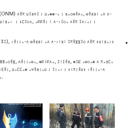
(ONM) ⴷⴻⴳ ⵡⵓⵍⵖⵓ ⵏ ⵡⴰⵙⵙ-ⴰ ⵏ ⵍⴰⵔⴱⴻⵄⴰ, ⴱⴻⵍⵍⵉ ⴰⴷ ⴷ-
ⵜⵡⵉⵍⴰⵢ ⵏ ⵜⵎⵓⵔⵜ, ⴰⴽⴽⴻⵏ ⵉ ⴷ-ⵢⵓⵔⴰ ⴷⴻⴳ ⵓⴷⵢⴰⵏ ⵏ
ⵣⵓ), ⵢⴻⵏⵏⴰ-ⴷ ⴱⴻⵍⵍⵉ ⴰⴷ ⴷ-ⵢⵉⵍⵉ ⵓⴳⴻⴼⴼⵓⵔ ⴷⴻⴳ ⵜⵡⵉⵍⴰⵢⵜ
ⵟⵟⴰⵔⴻⴼ, ⵄⴻⵏⵏⴰⴱⴰ, ⵙⴽⵉⴽⴷⴰ, ⵊⵉⵊⴻⵍ, ⵙⵓⵇ ⴰⵀⵔⴰⵙ ⴷ ⴳⴰⵍⵎⴰ
ⵉⴹⴻⵏ, ⵡⴰⵎⵎⴰⵙ ⴰⵖⴻⵍⵏⴰⵡ ⵏ ⵓⵏⴰⵢ ⵏ ⵜⵉⴳⵏⴻⵡⵜ ⵢⴻⵏⵏⴰ-ⴷ
ⴰ.