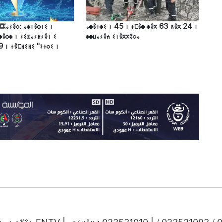
ⵣⵣⴰⵢⴻⵔ: ⴰⵙⵏⴻⵔⵏⵉ ⵏ
ⴰⵙⴻⵏⵙⵉ ⵏ 45 ⵏ ⵜⵎⴻⵙ ⵙⴻⴳ 63 ⴷⴻⴳ 24 ⵏ
ⵙⴻⵔⵙ ⵏ ⵢⵉⴼⴰⵢⵍⵢⴻⵏ ⵉ
ⵙⵙⵡⴰⵢⴻⵄ ⵉⵏⴻⴳⴳⵓⵔⴰ
9 ⵏ ⵜⴻⵎⵍⵉⵍⵉ "ⵉⵜⵔⵉ ⵏ