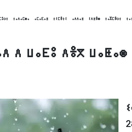
ⵎⵓⵔⵜ
ⵜⴰⴷⴰⵎⵙⴰ
ⴰⵎⴰⴹⴰⵍ
ⵜⵉⵎⴻⵜⵉ
ⴰⴷⴷⴰⵍ
ⵉⴷⵍⴻⵙ
ⵜⴰⵣⵎⴻⵔⵜ
ⵜⴰ
ⴷ ⴷ ⵡⴰⴹⵓ ⴷⴻⴳ ⵡⴰⵟⴰⵙ
ok
nkedIn
Email
ⵉ
2