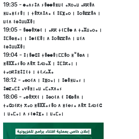
19:35
-
ⵙⴰⵄⵢⵓⴷ ⵢⴻⵙⵙⴻⵍⵡⵉ ⴰⴳⵔⴰⵡ ⴰⴽⴽⴻⴷ
ⵍⵡⴰⵍⵉⵢⴻⵏ ⵏ ⵜⴻⴳⴷⵓⴷⴰ ⵉ ⵓⴹⴼⴰⵔ ⵏ ⵓⵔⴻⵇⵇⴻⵄ ⵏ
ⵡⵉⴷ ⵉⵀⵓⵡⵡⵣⴻⵏ
19:05
-
ⴻⵙⵙⴻⵅⵙⵉ ⵏ ⴰⴽⴽ ⵜⵉⵎⴻⵙ ⴷ ⵜⴰⵣⵡⴰⵔⴰ ⵏ
ⵓⵎⴻⵀⵍⴰⵏ ⵏ ⵓⵙⵉⴹⴻⵏ ⴷ ⵓⵔⴻⵇⵇⴻⵄ ⵏ ⵡⵉⴷ
ⵉⵀⵓⵡⵡⵣⴻⵏ
19:04
-
ⵓⵏⴻⵙⵛⵓ ⵜⴻⵙⵙⴻⵏⵎⵎⴻⵔ ⵍⵯⴻⵀⴷ ⵏ
ⵍⴻⵣⵣⴰⵢⴻⵔ ⴷⴻⴳ ⵓⵃⵔⴰⵣ ⵏ ⵓⵎⵓⴽⴰⵏ ⵏ
ⵜⴰⵔⴽⵓⵍⵓⵊⵉⵜ ⵏ ⵜⵉⵃⴰⵣⴰ
18:12
-
ⴰⴱⵔⵉⴷ ⵏ ⵓⴼⵔⴰⵏ ⵏ ⵓⵙⴻⵍⵡⴰⵢ ⵏ
ⵓⵙⵇⴰⵎⵓ ⴰⵖⴻⵍⵏⴰⵡ ⴰⵎⴰⴳⴷⴰⵢ
18:06
-
ⴰⵀⴻⴳⴳⵉ ⵏ ⵓⴱⵔⵉⴷ ⵉ ⵓⵞⵀⴻⴷ ⵏ
ⵜⴰⵛⵔⵉⴽⵜ ⴳⴰⵔ ⵍⴻⵣⵣⴰⵢⴻⵔ ⴷ ⵍⵉⴱⵢⴰ ⴷⴻⴳ ⵓⵃⵔⵉⵛ
ⵏ ⵡⴰⵎⴰⵏ ⴷ ⵢⵉⵙⵓⴼⴰ ⵏ ⵡⴰⵎⴰⵏ